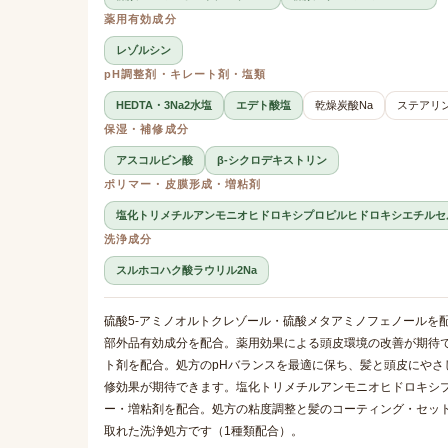
薬用有効成分
レゾルシン
pH調整剤・キレート剤・塩類
HEDTA・3Na2水塩
エデト酸塩
乾燥炭酸Na
ステアリン
保湿・補修成分
アスコルビン酸
β-シクロデキストリン
ポリマー・皮膜形成・増粘剤
塩化トリメチルアンモニオヒドロキシプロピルヒドロキシエチルセ
洗浄成分
スルホコハク酸ラウリル2Na
硫酸5-アミノオルトクレゾール・硫酸メタアミノフェノールを
部外品有効成分を配合。薬用効果による頭皮環境の改善が期待でき
ト剤を配合。処方のpHバランスを最適に保ち、髪と頭皮にやさ
修効果が期待できます。塩化トリメチルアンモニオヒドロキシ
ー・増粘剤を配合。処方の粘度調整と髪のコーティング・セット
取れた洗浄処方です（1種類配合）。