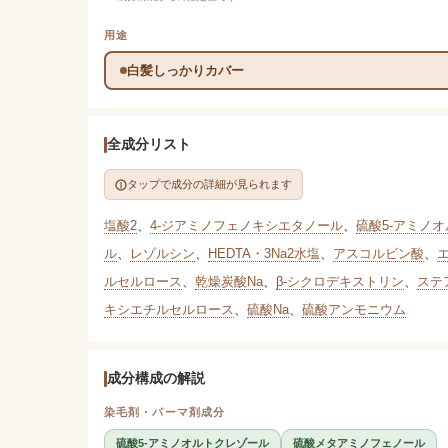
用途
白髪しっかりカバー
全成分リスト
タップで成分の詳細が見られます
塩酸2
、
4-ジアミノフェノキシエタノール
、
硫酸5-アミノ
ル
、
レゾルシン
、
HEDTA・3Na2水塩
、
アスコルビン酸
、
ルセルロース
、
乾燥炭酸Na
、
β-シクロデキストリン
、
ステ
キシエチルセルロース
、
硫酸Na
、
硫酸アンモニウム
成分構成の解説
染毛剤・パーマ剤成分
硫酸5-アミノオルトクレゾール
硫酸メタアミノフェノール