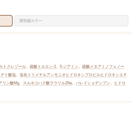
透明感カラー
オルトクレゾール
、
硫酸トルエン-2
、
5-ジアミン
、
硫酸メタアミノフェノー
エデト酸塩
、
塩化トリメチルアンモニオヒドロキシプロピルヒドロキシエチ
アリン酸Mg
、
スルホコハク酸ラウリル2Na
、
バレイショデンプン
、
ヒドロ