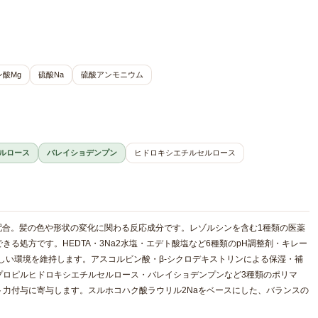
酸Mg
硫酸Na
硫酸アンモニウム
ルロース
バレイショデンプン
ヒドロキシエチルセルロース
配合。髪の色や形状の変化に関わる反応成分です。レゾルシンを含む1種類の医薬
る処方です。HEDTA・3Na2水塩・エデト酸塩など6種類のpH調整剤・キレー
しい環境を維持します。アスコルビン酸・β-シクロデキストリンによる保湿・補
プロピルヒドロキシエチルセルロース・バレイショデンプンなど3種類のポリマ
力付与に寄与します。スルホコハク酸ラウリル2Naをベースにした、バランスの