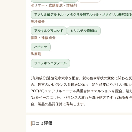
ポリマー・皮膜形成・増粘剤
アクリル酸アルキル・メタクリル酸アルキル・メタクリル酸POE(2
洗浄成分
アルキルグリコシド
ミリスチル硫酸Na
保湿・補修成分
ハチミツ
防腐剤
フェノキシエタノール
(有効成分)過酸化水素水を配合。髪の色や形状の変化に関わる反
合。処方のpHバランスを最適に保ち、髪と頭皮にやさしい環
POE(20)ステアリルエーテル共重合体エマルションを配合。
Naをベースにした、バランスの取れた洗浄処方です（2種類配
合。製品の品質保持に寄与します。
口コミ評価