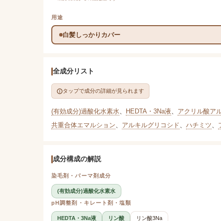
用途
白髪しっかりカバー
全成分リスト
タップで成分の詳細が見られます
(有効成分)過酸化水素水
、
HEDTA・3Na液
、
アクリル酸アル
共重合体エマルション
、
アルキルグリコシド
、
ハチミツ
、
成分構成の解説
染毛剤・パーマ剤成分
(有効成分)過酸化水素水
pH調整剤・キレート剤・塩類
HEDTA・3Na液
リン酸
リン酸3Na