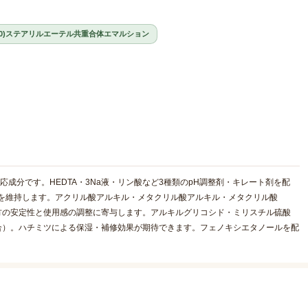
0)ステアリルエーテル共重合体エマルション
応成分です。HEDTA・3Na液・リン酸など3種類のpH調整剤・キレート剤を配
境を維持します。アクリル酸アルキル・メタクリル酸アルキル・メタクリル酸
処方の安定性と使用感の調整に寄与します。アルキルグリコシド・ミリスチル硫酸
合）。ハチミツによる保湿・補修効果が期待できます。フェノキシエタノールを配