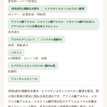
染毛剤・パーマ剤成分
(有効成分)過酸化水素水
ヒドロキシエタンジホスホン酸液
ポリマー・皮膜形成・増粘剤
アクリル酸アルキル・メタクリル酸アルキル・メタクリル酸POE(20)ス
テアリルエーテル共重合体エマルション
洗浄成分
アルキルグリコシド
ミリスチル硫酸Na
保湿・補修成分
ハチミツ
pH調整剤・キレート剤・塩類
ヒドロキシエタンジホスホン酸4Na液
防腐剤
フェノキシエタノール
(有効成分)過酸化水素水・ヒドロキシエタンジホスホン酸液を配合。髪
の色や形状の変化に関わる反応成分です。アクリル酸アルキル・メタ
クリル酸アルキル・メタクリル酸POE(20)ステアリルエーテル共重合
体エマルションを配合。処方の安定性と使用感の調整に寄与します。