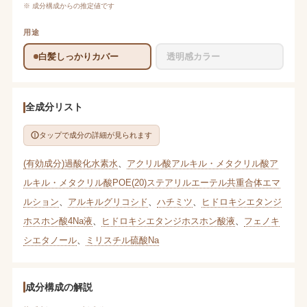
※ 成分構成からの推定値です
用途
白髪しっかりカバー
透明感カラー
全成分リスト
タップで成分の詳細が見られます
(有効成分)過酸化水素水
、
アクリル酸アルキル・メタクリル酸ア
ルキル・メタクリル酸POE(20)ステアリルエーテル共重合体エマ
ルション
、
アルキルグリコシド
、
ハチミツ
、
ヒドロキシエタンジ
ホスホン酸4Na液
、
ヒドロキシエタンジホスホン酸液
、
フェノキ
シエタノール
、
ミリスチル硫酸Na
成分構成の解説