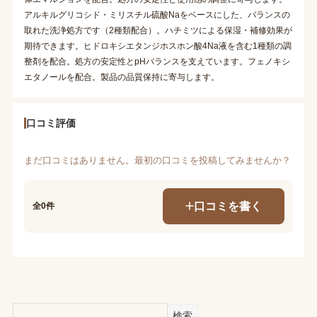
アルキルグリコシド・ミリスチル硫酸Naをベースにした、バランスの
取れた洗浄処方です（2種類配合）。ハチミツによる保湿・補修効果が
期待できます。ヒドロキシエタンジホスホン酸4Na液を含む1種類の調
整剤を配合。処方の安定性とpHバランスを支えています。フェノキシ
エタノールを配合。製品の品質保持に寄与します。
口コミ評価
まだ口コミはありません。最初の口コミを投稿してみませんか？
口コミを書く
全0件
検索