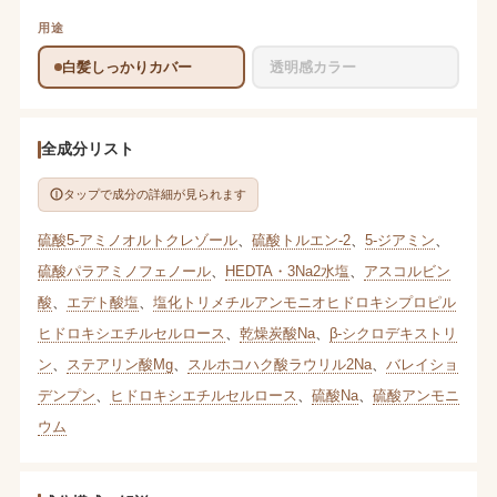
用途
白髪しっかりカバー
透明感カラー
全成分リスト
タップで成分の詳細が見られます
硫酸5-アミノオルトクレゾール
、
硫酸トルエン-2
、
5-ジアミン
、
硫酸パラアミノフェノール
、
HEDTA・3Na2水塩
、
アスコルビン
酸
、
エデト酸塩
、
塩化トリメチルアンモニオヒドロキシプロピル
ヒドロキシエチルセルロース
、
乾燥炭酸Na
、
β-シクロデキストリ
ン
、
ステアリン酸Mg
、
スルホコハク酸ラウリル2Na
、
バレイショ
デンプン
、
ヒドロキシエチルセルロース
、
硫酸Na
、
硫酸アンモニ
ウム