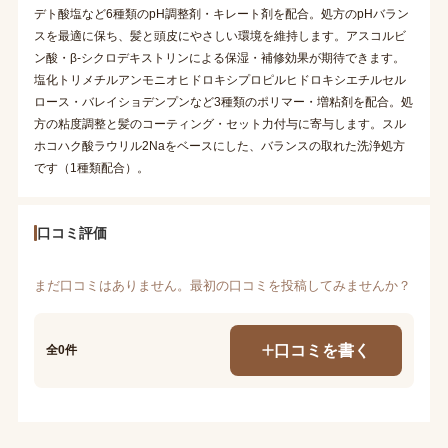
デト酸塩など6種類のpH調整剤・キレート剤を配合。処方のpHバラン
スを最適に保ち、髪と頭皮にやさしい環境を維持します。アスコルビ
ン酸・β-シクロデキストリンによる保湿・補修効果が期待できます。
塩化トリメチルアンモニオヒドロキシプロピルヒドロキシエチルセル
ロース・バレイショデンプンなど3種類のポリマー・増粘剤を配合。処
方の粘度調整と髪のコーティング・セット力付与に寄与します。スル
ホコハク酸ラウリル2Naをベースにした、バランスの取れた洗浄処方
です（1種類配合）。
口コミ評価
まだ口コミはありません。最初の口コミを投稿してみませんか？
口コミを書く
全0件