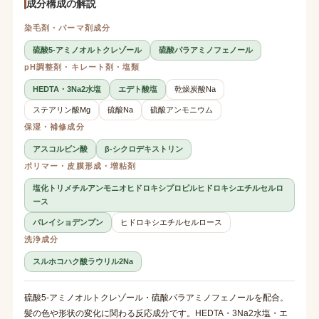
成分構成の解説
染毛剤・パーマ剤成分
硫酸5-アミノオルトクレゾール
硫酸パラアミノフェノール
pH調整剤・キレート剤・塩類
HEDTA・3Na2水塩
エデト酸塩
乾燥炭酸Na
ステアリン酸Mg
硫酸Na
硫酸アンモニウム
保湿・補修成分
アスコルビン酸
β-シクロデキストリン
ポリマー・皮膜形成・増粘剤
塩化トリメチルアンモニオヒドロキシプロピルヒドロキシエチルセルロ
ース
バレイショデンプン
ヒドロキシエチルセルロース
洗浄成分
スルホコハク酸ラウリル2Na
硫酸5-アミノオルトクレゾール・硫酸パラアミノフェノールを配合。
髪の色や形状の変化に関わる反応成分です。HEDTA・3Na2水塩・エ