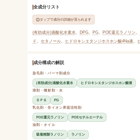
全成分リスト
タップで成分の詳細が見られます
(有効成分)過酸化水素水
、
DPG
、
PG
、
POE還元ラノリン
、
ド
、
セタノール
、
ヒドロキシエタンジホスホン酸4Na液
、
成分構成の解説
染毛剤・パーマ剤成分
(有効成分)過酸化水素水
ヒドロキシエタンジホスホン酸液
溶剤・噴射剤・水
ＤＰＧ
PG
乳化剤・非イオン界面活性剤
POE還元ラノリン
POEセチルエーテル
油剤・オイル
吸着精製ラノリン
ラノリン