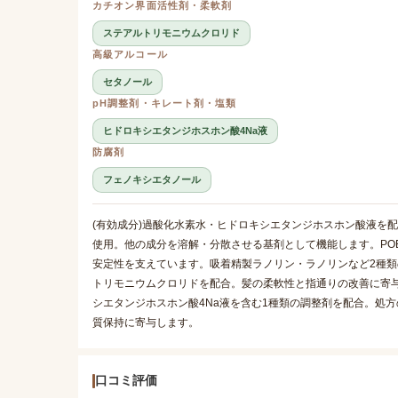
カチオン界面活性剤・柔軟剤
ステアルトリモニウムクロリド
高級アルコール
セタノール
pH調整剤・キレート剤・塩類
ヒドロキシエタンジホスホン酸4Na液
防腐剤
フェノキシエタノール
(有効成分)過酸化水素水・ヒドロキシエタンジホスホン酸液を
使用。他の成分を溶解・分散させる基剤として機能します。PO
安定性を支えています。吸着精製ラノリン・ラノリンなど2種
トリモニウムクロリドを配合。髪の柔軟性と指通りの改善に寄
シエタンジホスホン酸4Na液を含む1種類の調整剤を配合。処
質保持に寄与します。
口コミ評価