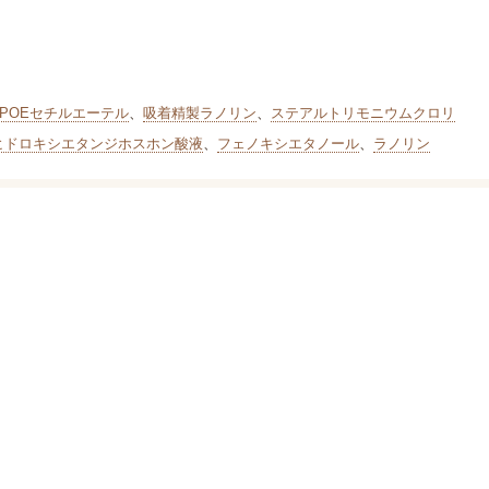
POEセチルエーテル
、
吸着精製ラノリン
、
ステアルトリモニウムクロリ
ヒドロキシエタンジホスホン酸液
、
フェノキシエタノール
、
ラノリン