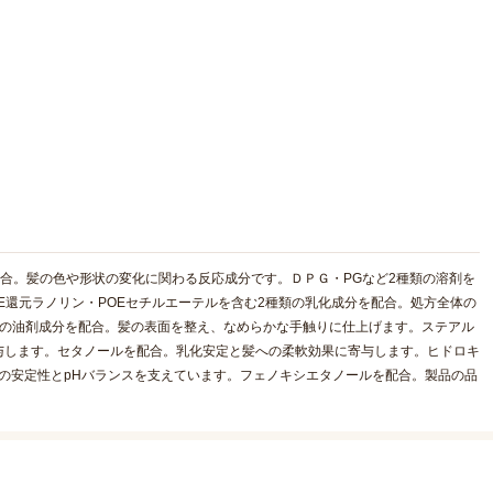
配合。髪の色や形状の変化に関わる反応成分です。ＤＰＧ・PGなど2種類の溶剤を
E還元ラノリン・POEセチルエーテルを含む2種類の乳化成分を配合。処方全体の
類の油剤成分を配合。髪の表面を整え、なめらかな手触りに仕上げます。ステアル
与します。セタノールを配合。乳化安定と髪への柔軟効果に寄与します。ヒドロキ
方の安定性とpHバランスを支えています。フェノキシエタノールを配合。製品の品