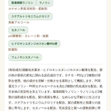
吸着精製ラノリン
ラノリン
カチオン界面活性剤・柔軟剤
ステアルトリモニウムクロリド
高級アルコール
セタノール
pH調整剤・キレート剤・塩類
ヒドロキシエタンジホスホン酸4Na液
防腐剤
フェノキシエタノール
(有効成分)過酸化水素水・ヒドロキシエタンジホスホン酸液を配合。髪
の色や形状の変化に関わる反応成分です。ＤＰＧ・PGなど2種類の溶
剤を使用。他の成分を溶解・分散させる基剤として機能します。POE
還元ラノリン・POEセチルエーテルを含む2種類の乳化成分を配合。処
方全体の安定性を支えています。吸着精製ラノリン・ラノリンなど2種
類の油剤成分を配合。髪の表面を整え、なめらかな手触りに仕上げま
す。ステアルトリモニウムクロリドを配合。髪の柔軟性と指通りの改
善に寄与します。セタノールを配合。乳化安定と髪への柔軟効果に寄