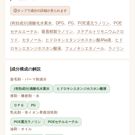
タップで成分の詳細が見られます
(有効成分)過酸化水素水
、
DPG
、
PG
、
POE還元ラノリン
、
POE
セチルエーテル
、
吸着精製ラノリン
、
ステアルトリモニウムクロ
リド
、
セタノール
、
ヒドロキシエタンジホスホン酸4Na液
、
ヒド
ロキシエタンジホスホン酸液
、
フェノキシエタノール
、
ラノリン
成分構成の解説
染毛剤・パーマ剤成分
(有効成分)過酸化水素水
ヒドロキシエタンジホスホン酸液
溶剤・噴射剤・水
ＤＰＧ
PG
乳化剤・非イオン界面活性剤
POE還元ラノリン
POEセチルエーテル
油剤・オイル