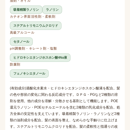
油剤・オイル
吸着精製ラノリン
ラノリン
カチオン界面活性剤・柔軟剤
ステアルトリモニウムクロリド
高級アルコール
セタノール
pH調整剤・キレート剤・塩類
ヒドロキシエタンジホスホン酸4Na液
防腐剤
フェノキシエタノール
(有効成分)過酸化水素水・ヒドロキシエタンジホスホン酸液を配合。髪
の色や形状の変化に関わる反応成分です。ＤＰＧ・PGなど2種類の溶
剤を使用。他の成分を溶解・分散させる基剤として機能します。POE
還元ラノリン・POEセチルエーテルを含む2種類の乳化成分を配合。処
方全体の安定性を支えています。吸着精製ラノリン・ラノリンなど2種
類の油剤成分を配合。髪の表面を整え、なめらかな手触りに仕上げま
す。ステアルトリモニウムクロリドを配合。髪の柔軟性と指通りの改