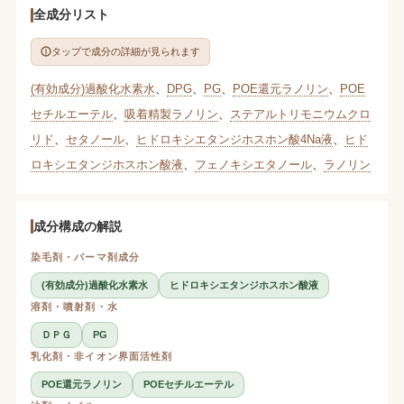
全成分リスト
タップで成分の詳細が見られます
(有効成分)過酸化水素水
、
DPG
、
PG
、
POE還元ラノリン
、
POE
セチルエーテル
、
吸着精製ラノリン
、
ステアルトリモニウムクロ
リド
、
セタノール
、
ヒドロキシエタンジホスホン酸4Na液
、
ヒド
ロキシエタンジホスホン酸液
、
フェノキシエタノール
、
ラノリン
成分構成の解説
染毛剤・パーマ剤成分
(有効成分)過酸化水素水
ヒドロキシエタンジホスホン酸液
溶剤・噴射剤・水
ＤＰＧ
PG
乳化剤・非イオン界面活性剤
POE還元ラノリン
POEセチルエーテル