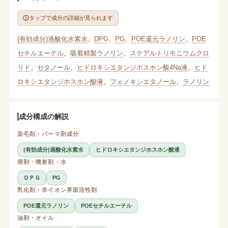
タップで成分の詳細が見られます
(有効成分)過酸化水素水
、
DPG
、
PG
、
POE還元ラノリン
、
POE
セチルエーテル
、
吸着精製ラノリン
、
ステアルトリモニウムクロ
リド
、
セタノール
、
ヒドロキシエタンジホスホン酸4Na液
、
ヒド
ロキシエタンジホスホン酸液
、
フェノキシエタノール
、
ラノリン
成分構成の解説
染毛剤・パーマ剤成分
(有効成分)過酸化水素水
ヒドロキシエタンジホスホン酸液
溶剤・噴射剤・水
ＤＰＧ
PG
乳化剤・非イオン界面活性剤
POE還元ラノリン
POEセチルエーテル
油剤・オイル