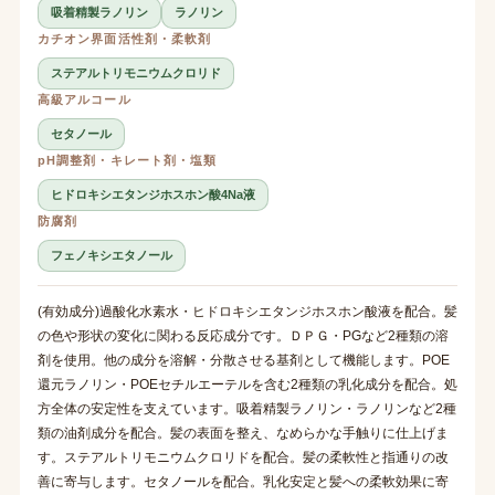
吸着精製ラノリン
ラノリン
カチオン界面活性剤・柔軟剤
ステアルトリモニウムクロリド
高級アルコール
セタノール
pH調整剤・キレート剤・塩類
ヒドロキシエタンジホスホン酸4Na液
防腐剤
フェノキシエタノール
(有効成分)過酸化水素水・ヒドロキシエタンジホスホン酸液を配合。髪
の色や形状の変化に関わる反応成分です。ＤＰＧ・PGなど2種類の溶
剤を使用。他の成分を溶解・分散させる基剤として機能します。POE
還元ラノリン・POEセチルエーテルを含む2種類の乳化成分を配合。処
方全体の安定性を支えています。吸着精製ラノリン・ラノリンなど2種
類の油剤成分を配合。髪の表面を整え、なめらかな手触りに仕上げま
す。ステアルトリモニウムクロリドを配合。髪の柔軟性と指通りの改
善に寄与します。セタノールを配合。乳化安定と髪への柔軟効果に寄