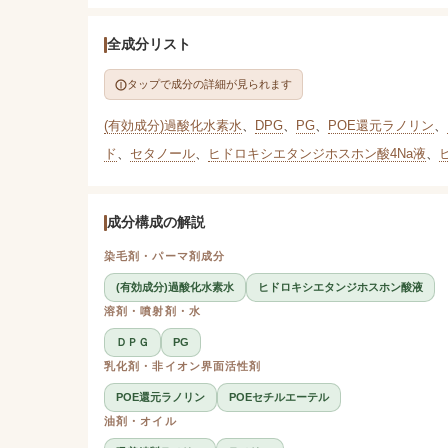
全成分リスト
タップで成分の詳細が見られます
(有効成分)過酸化水素水
、
DPG
、
PG
、
POE還元ラノリン
、
ド
、
セタノール
、
ヒドロキシエタンジホスホン酸4Na液
、
成分構成の解説
染毛剤・パーマ剤成分
(有効成分)過酸化水素水
ヒドロキシエタンジホスホン酸液
溶剤・噴射剤・水
ＤＰＧ
PG
乳化剤・非イオン界面活性剤
POE還元ラノリン
POEセチルエーテル
油剤・オイル