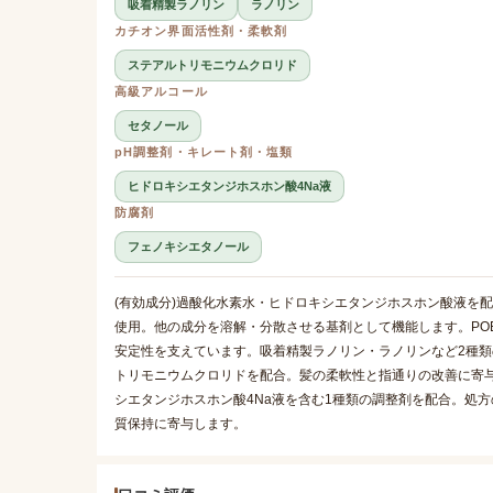
吸着精製ラノリン
ラノリン
カチオン界面活性剤・柔軟剤
ステアルトリモニウムクロリド
高級アルコール
セタノール
pH調整剤・キレート剤・塩類
ヒドロキシエタンジホスホン酸4Na液
防腐剤
フェノキシエタノール
(有効成分)過酸化水素水・ヒドロキシエタンジホスホン酸液を
使用。他の成分を溶解・分散させる基剤として機能します。PO
安定性を支えています。吸着精製ラノリン・ラノリンなど2種
トリモニウムクロリドを配合。髪の柔軟性と指通りの改善に寄
シエタンジホスホン酸4Na液を含む1種類の調整剤を配合。処
質保持に寄与します。