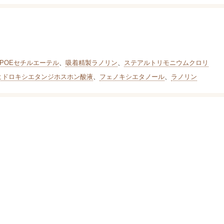
POEセチルエーテル
、
吸着精製ラノリン
、
ステアルトリモニウムクロリ
ヒドロキシエタンジホスホン酸液
、
フェノキシエタノール
、
ラノリン