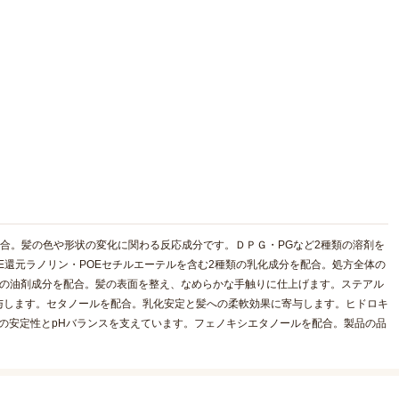
配合。髪の色や形状の変化に関わる反応成分です。ＤＰＧ・PGなど2種類の溶剤を
E還元ラノリン・POEセチルエーテルを含む2種類の乳化成分を配合。処方全体の
類の油剤成分を配合。髪の表面を整え、なめらかな手触りに仕上げます。ステアル
与します。セタノールを配合。乳化安定と髪への柔軟効果に寄与します。ヒドロキ
方の安定性とpHバランスを支えています。フェノキシエタノールを配合。製品の品