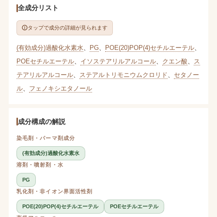
全成分リスト
タップで成分の詳細が見られます
(有効成分)過酸化水素水
、
PG
、
POE(20)POP(4)セチルエーテル
、
POEセチルエーテル
、
イソステアリルアルコール
、
クエン酸
、
ス
テアリルアルコール
、
ステアルトリモニウムクロリド
、
セタノー
ル
、
フェノキシエタノール
成分構成の解説
染毛剤・パーマ剤成分
(有効成分)過酸化水素水
溶剤・噴射剤・水
PG
乳化剤・非イオン界面活性剤
POE(20)POP(4)セチルエーテル
POEセチルエーテル