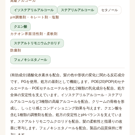
高級アルコール
イソステアリルアルコール
ステアリルアルコール
セタノール
pH調整剤・キレート剤・塩類
クエン酸
カチオン界面活性剤・柔軟剤
ステアルトリモニウムクロリド
防腐剤
フェノキシエタノール
(有効成分)過酸化水素水を配合。髪の色や形状の変化に関わる反応成分
です。PGを使用。処方の基剤として機能します。POE(20)POP(4)セチ
ルエーテル・POEセチルエーテルを含む2種類の乳化成分を配合。処方
全体の安定性を支えています。イソステアリルアルコール・ステアリ
ルアルコールなど3種類の高級アルコールを配合。クリームの骨格を形
成し、しっとり感とコンディショニング効果を与えます。クエン酸を
含む1種類の調整剤を配合。処方の安定性とpHバランスを支えていま
す。ステアルトリモニウムクロリドを配合。髪の柔軟性と指通りの改
善に寄与します。フェノキシエタノールを配合。製品の品質保持に寄
与します。