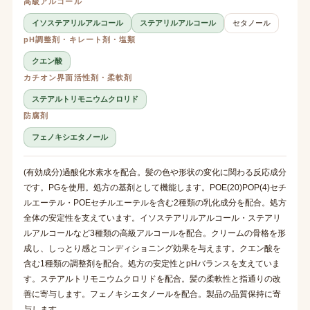
高級アルコール
イソステアリルアルコール
ステアリルアルコール
セタノール
pH調整剤・キレート剤・塩類
クエン酸
カチオン界面活性剤・柔軟剤
ステアルトリモニウムクロリド
防腐剤
フェノキシエタノール
(有効成分)過酸化水素水を配合。髪の色や形状の変化に関わる反応成分
です。PGを使用。処方の基剤として機能します。POE(20)POP(4)セチ
ルエーテル・POEセチルエーテルを含む2種類の乳化成分を配合。処方
全体の安定性を支えています。イソステアリルアルコール・ステアリ
ルアルコールなど3種類の高級アルコールを配合。クリームの骨格を形
成し、しっとり感とコンディショニング効果を与えます。クエン酸を
含む1種類の調整剤を配合。処方の安定性とpHバランスを支えていま
す。ステアルトリモニウムクロリドを配合。髪の柔軟性と指通りの改
善に寄与します。フェノキシエタノールを配合。製品の品質保持に寄
与します。