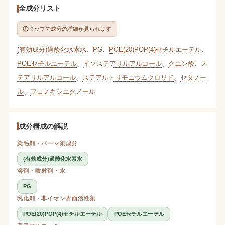
全成分リスト
タップで成分の詳細が見られます
(有効成分)過酸化水素水
、
PG
、
POE(20)POP(4)セチルエーテル
、
POEセチルエーテル
、
イソステアリルアルコール
、
クエン酸
、
ス
テアリルアルコール
、
ステアルトリモニウムクロリド
、
セタノー
ル
、
フェノキシエタノール
成分構成の解説
染毛剤・パーマ剤成分
(有効成分)過酸化水素水
溶剤・噴射剤・水
PG
乳化剤・非イオン界面活性剤
POE(20)POP(4)セチルエーテル
POEセチルエーテル