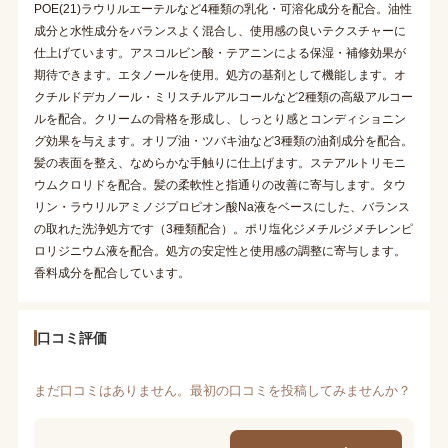
POE(21)ラウリルエーテルなど4種類の乳化・可溶化成分を配合。油性
成分と水性成分をバランスよく混合し、使用感の良いテクスチャーに
仕上げています。アスコルビン酸・テアニンによる保湿・補修効果が
期待できます。エタノールを使用。処方の基剤として機能します。オ
クチルドデカノール・ミリスチルアルコールなど2種類の高級アルコー
ルを配合。クリームの骨格を形成し、しっとり感とコンディショニン
グ効果を与えます。オリブ油・ツバキ油など3種類の油剤成分を配合。
髪の表面を整え、なめらかな手触りに仕上げます。ステアルトリモニ
ウムクロリドを配合。髪の柔軟性と指通りの改善に寄与します。タウ
リン・ラウリルアミノジプロピオン酸Na液をベースにした、バランス
の取れた洗浄処方です（3種類配合）。ポリ塩化ジメチルジメチレンピ
ロリジニウム液を配合。処方の安定性と使用感の調整に寄与します。
香料成分を配合しています。
口コミ評価
まだ口コミはありません。最初の口コミを投稿してみませんか？