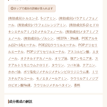
タップで成分の詳細が見られます
(有効成分)トルエン-2
、
5-ジアミン
、
(有効成分)パラアミノフェノ
ール
、
(有効成分)パラフェニレンジアミン
、
(有効成分)5-(2-ヒドロ
キシエチルアミノ)-2-メチルフェノール
、
(有効成分)メタアミノフ
ェノール
、
(有効成分)レゾルシン
、
HEDTA・3Na液
、
POEアルキ
ル(12〜14)エーテル
、
POE(21)ラウリルエーテル
、
POPグリセリ
ルエーテル
、
POPジグリセリルエーテル
、
アスコルビン酸
、
エタ
ノール
、
オクチルドデカノール
、
オリブ油
、
強アンモニア水
、
ス
テアルトリモニウムクロリド
、
タウリン
、
ツバキ油
、
テアニン
、
ホホバ油
、
ポリ塩化ジメチルジメチレンピロリジニウム液
、
ミリ
スチルアルコール
、
モノエタノールアミン
、
ラウリルアミノジプ
ロピオン酸Na液
、
ラウリルジメチルベタイン
、
香料
成分構成の解説