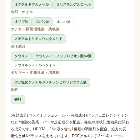
オクチルドデカノール
ミリスチルアルコール
油剤・オイル
オリブ油
ツバキ油
ホホバ油
カチオン界面活性剤・柔軟剤
ステアルトリモニウムクロリド
洗浄成分
タウリン
ラウリルアミノジプロピオン酸Na液
ラウリルジメチルベタイン
ポリマー・皮膜形成・増粘剤
ポリ塩化ジメチルジメチレンピロリジニウム液
香料
香料
(有効成分)パラアミノフェノール・(有効成分)パラフェニレンジアミン
など7種類の染毛・パーマ反応成分を配合。発色や形状記憶効果に関わ
る成分です。HEDTA・3Na液を含む1種類の調整剤を配合。処方の安
定性とpHバランスを支えています。POEアルキル(12〜14)エーテル・