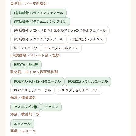
染毛剤・パーマ剤成分
(有効成分)パラアミノフェノール
(有効成分)パラフェニレンジアミン
(有効成分)5-(2-ヒドロキシエチルアミノ)-2-メチルフェノール
(有効成分)メタアミノフェノール
(有効成分)レゾルシン
強アンモニア水
モノエタノールアミン
pH調整剤・キレート剤・塩類
HEDTA・3Na液
乳化剤・非イオン界面活性剤
POEアルキル(12〜14)エーテル
POE(21)ラウリルエーテル
POPグリセリルエーテル
POPジグリセリルエーテル
保湿・補修成分
アスコルビン酸
テアニン
溶剤・噴射剤・水
エタノール
高級アルコール