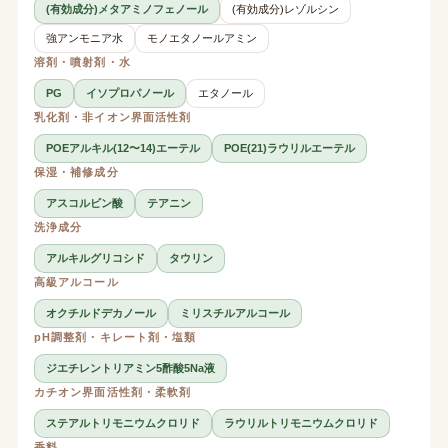
(有効成分)メタアミノフェノール
(有効成分)レゾルシン
強アンモニア水
モノエタノールアミン
溶剤・噴射剤・水
PG
イソプロパノール
エタノール
乳化剤・非イオン界面活性剤
POEアルキル(12〜14)エーテル
POE(21)ラウリルエーテル
保湿・補修成分
アスコルビン酸
テアニン
洗浄成分
アルキルグリコシド
タウリン
高級アルコール
オクチルドデカノール
ミリスチルアルコール
pH調整剤・キレート剤・塩類
ジエチレントリアミン5酢酸5Na液
カチオン界面活性剤・柔軟剤
ステアルトリモニウムクロリド
ラウリルトリモニウムクロリド
香料