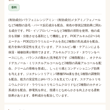
香料
(有効成分)パラフェニレンジアミン・(有効成分)メタアミノフェノール
など5種類の染毛・パーマ反応成分を配合。発色や形状記憶効果に関わ
る成分です。PG・イソプロパノールなど3種類の溶剤を使用。他の成
分を溶解・分散させる基剤として機能します。POEアルキル(12〜14)
エーテル・POE(21)ラウリルエーテルを含む2種類の乳化成分を配合。
処方全体の安定性を支えています。アスコルビン酸・テアニンによる
保湿・補修効果が期待できます。アルキルグリコシド・タウリンをベ
ースにした、バランスの取れた洗浄処方です（2種類配合）。オクチル
ドデカノール・ミリスチルアルコールなど2種類の高級アルコールを配
合。クリームの骨格を形成し、しっとり感とコンディショニング効果
を与えます。ジエチレントリアミン5酢酸5Na液を含む1種類の調整剤
を配合。処方の安定性とpHバランスを支えています。ステアルトリモ
ニウムクロリド・ラウリルトリモニウムクロリドなど2種類のカチオン
系成分を配合。静電気を抑え、指通りとなめらかさを向上させる柔軟
効果があります。香料成分を配合しています。