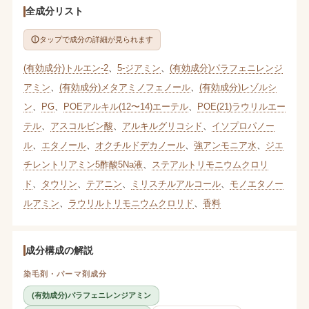
全成分リスト
タップで成分の詳細が見られます
(有効成分)トルエン-2
、
5-ジアミン
、
(有効成分)パラフェニレンジ
アミン
、
(有効成分)メタアミノフェノール
、
(有効成分)レゾルシ
ン
、
PG
、
POEアルキル(12〜14)エーテル
、
POE(21)ラウリルエー
テル
、
アスコルビン酸
、
アルキルグリコシド
、
イソプロパノー
ル
、
エタノール
、
オクチルドデカノール
、
強アンモニア水
、
ジエ
チレントリアミン5酢酸5Na液
、
ステアルトリモニウムクロリ
ド
、
タウリン
、
テアニン
、
ミリスチルアルコール
、
モノエタノー
ルアミン
、
ラウリルトリモニウムクロリド
、
香料
成分構成の解説
染毛剤・パーマ剤成分
(有効成分)パラフェニレンジアミン