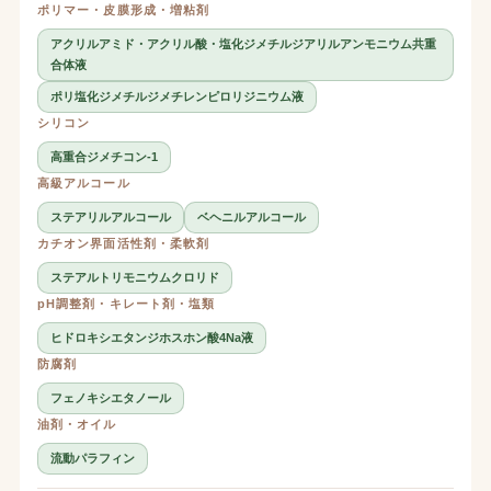
ポリマー・皮膜形成・増粘剤
アクリルアミド・アクリル酸・塩化ジメチルジアリルアンモニウム共重
合体液
ポリ塩化ジメチルジメチレンピロリジニウム液
シリコン
高重合ジメチコン-1
高級アルコール
ステアリルアルコール
ベヘニルアルコール
カチオン界面活性剤・柔軟剤
ステアルトリモニウムクロリド
pH調整剤・キレート剤・塩類
ヒドロキシエタンジホスホン酸4Na液
防腐剤
フェノキシエタノール
油剤・オイル
流動パラフィン