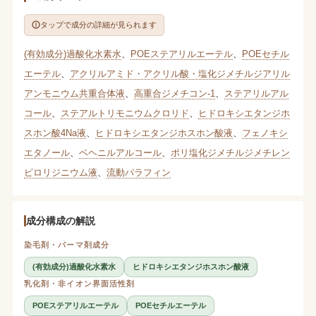
タップで成分の詳細が見られます
(有効成分)過酸化水素水
、
POEステアリルエーテル
、
POEセチル
エーテル
、
アクリルアミド・アクリル酸・塩化ジメチルジアリル
アンモニウム共重合体液
、
高重合ジメチコン-1
、
ステアリルアル
コール
、
ステアルトリモニウムクロリド
、
ヒドロキシエタンジホ
スホン酸4Na液
、
ヒドロキシエタンジホスホン酸液
、
フェノキシ
エタノール
、
ベヘニルアルコール
、
ポリ塩化ジメチルジメチレン
ピロリジニウム液
、
流動パラフィン
成分構成の解説
染毛剤・パーマ剤成分
(有効成分)過酸化水素水
ヒドロキシエタンジホスホン酸液
乳化剤・非イオン界面活性剤
POEステアリルエーテル
POEセチルエーテル