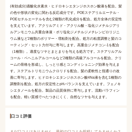
(有効成分)過酸化水素水・ヒドロキシエタンジホスホン酸液を配合。髪
の色や形状の変化に関わる反応成分です。POEステアリルエーテル・
POEセチルエーテルを含む2種類の乳化成分を配合。処方全体の安定性
を支えています。アクリルアミド・アクリル酸・塩化ジメチルジアリ
ルアンモニウム共重合体液・ポリ塩化ジメチルジメチレンピロリジニ
ウム液など2種類のポリマー・増粘剤を配合。処方の粘度調整と髪のコ
ーティング・セット力付与に寄与します。高重合ジメチコン-1を配合
（1種類）。適度なツヤとまとまりを与える処方です。ステアリルアル
コール・ベヘニルアルコールなど2種類の高級アルコールを配合。クリ
ームの骨格を形成し、しっとり感とコンディショニング効果を与えま
す。ステアルトリモニウムクロリドを配合。髪の柔軟性と指通りの改
善に寄与します。ヒドロキシエタンジホスホン酸4Na液を含む1種類の
調整剤を配合。処方の安定性とpHバランスを支えています。フェノキ
シエタノールを配合。製品の品質保持に寄与します。流動パラフィン
を配合。軽い質感でべたつきにくく、自然なツヤを与えます。
口コミ評価
まだ口コミはありません。最初の口コミを投稿してみませんか？