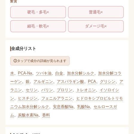
髪質
硬毛・多毛×
普通毛×
細毛・軟毛×
ダメージ毛×
全成分リスト
タップで成分の詳細が見られます
水
、
PCA-Na
、
ツバキ油
、
白金
、
加水分解シルク
、
加水分解コラ
ーゲン
、
銀
、
アルギニン
、
アスパラギン酸
、
PCA
、
グリシン
、
ア
ラニン
、
セリン
、
バリン
、
プロリン
、
トレオニン
、
イソロイシ
ン
、
ヒスチジン
、
フェニルアラニン
、
ヒドロキシプロピルトリモ
ニウム加水分解シルク
、
安息香酸Na
、
乳酸Na
、
セルロースガ
ム
、
炭酸水素Na
、
香料