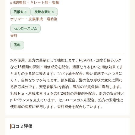
pH調整剤・キレート剤・塩類
乳酸Ｎａ
炭酸水素Ｎａ
ポリマー・皮膜形成・増粘剤
セルロースガム
香料
香料
水を使用。処方の基剤として機能します。PCA-Na・加水分解シルク
など16種類の保湿・補修成分を配合。適度なうるおいと補修効果でま
とまりのある髪に導きます。ツバキ油を配合。軽い質感でべたつきに
くく、自然なツヤを与えます。銀を配合。髪の色や形状の変化に関わ
る反応成分です。安息香酸Naを配合。製品の品質保持に寄与します。
乳酸Ｎａ・炭酸水素Ｎａを含む2種類の調整剤を配合。処方の安定性と
pHバランスを支えています。セルロースガムを配合。処方の安定性と
使用感の調整に寄与します。香料成分を配合しています。
口コミ評価