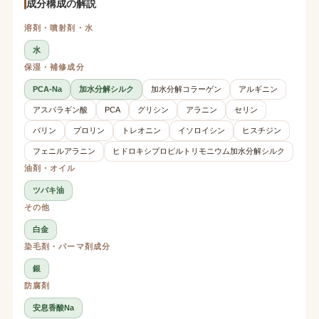
成分構成の解説
溶剤・噴射剤・水
水
保湿・補修成分
PCA-Na
加水分解シルク
加水分解コラーゲン
アルギニン
アスパラギン酸
PCA
グリシン
アラニン
セリン
バリン
プロリン
トレオニン
イソロイシン
ヒスチジン
フェニルアラニン
ヒドロキシプロピルトリモニウム加水分解シルク
油剤・オイル
ツバキ油
その他
白金
染毛剤・パーマ剤成分
銀
防腐剤
安息香酸Na