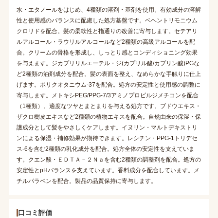
水・エタノールをはじめ、4種類の溶剤・基剤を使用。有効成分の溶解
性と使用感のバランスに配慮した処方基盤です。ベヘントリモニウム
クロリドを配合。髪の柔軟性と指通りの改善に寄与します。セテアリ
ルアルコール・ラウリルアルコールなど2種類の高級アルコールを配
合。クリームの骨格を形成し、しっとり感とコンディショニング効果
を与えます。ジカプリリルエーテル・ジ(カプリル酸/カプリン酸)PGな
ど2種類の油剤成分を配合。髪の表面を整え、なめらかな手触りに仕上
げます。ポリクオタニウム-37を配合。処方の安定性と使用感の調整に
寄与します。メトキシPEG/PPG-7/3アミノプロピルジメチコンを配合
（1種類）。適度なツヤとまとまりを与える処方です。ブドウエキス・
ザクロ樹皮エキスなど2種類の植物エキスを配合。自然由来の保湿・保
護成分として髪をやさしくケアします。イヌリン・マルトデキストリ
ンによる保湿・補修効果が期待できます。レシチン・PPG-1トリデセ
ス-6を含む2種類の乳化成分を配合。処方全体の安定性を支えていま
す。クエン酸・ＥＤＴＡ－２Ｎａを含む2種類の調整剤を配合。処方の
安定性とpHバランスを支えています。香料成分を配合しています。メ
チルパラベンを配合。製品の品質保持に寄与します。
口コミ評価