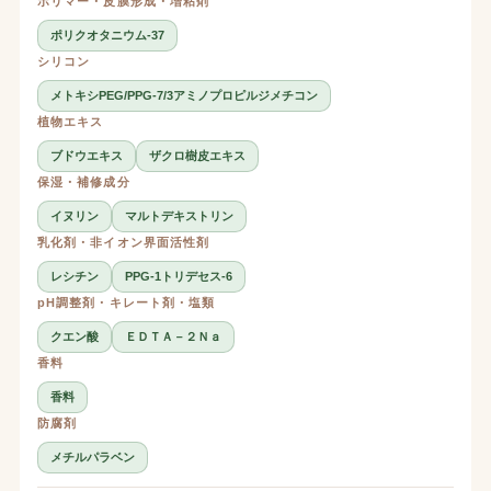
ポリマー・皮膜形成・増粘剤
ポリクオタニウム-37
シリコン
メトキシPEG/PPG-7/3アミノプロピルジメチコン
植物エキス
ブドウエキス
ザクロ樹皮エキス
保湿・補修成分
イヌリン
マルトデキストリン
乳化剤・非イオン界面活性剤
レシチン
PPG-1トリデセス-6
pH調整剤・キレート剤・塩類
クエン酸
ＥＤＴＡ－２Ｎａ
香料
香料
防腐剤
メチルパラベン