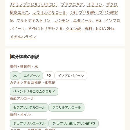
3アミノプロピルジメチコン
、
ブドウエキス
、
イヌリン
、
ザクロ
樹皮エキス
、
ラウリルアルコール
、
ジ(カプリル酸/カプリン酸)P
G
、
マルトデキストリン
、
レシチン
、
エタノール
、
PG
、
イソプロ
パノール
、
PPG-1トリデセス-6
、
クエン酸
、
香料
、
EDTA-2Na
、
メチルパラベン
成分構成の解説
溶剤・噴射剤・水
水
エタノール
PG
イソプロパノール
カチオン界面活性剤・柔軟剤
ベヘントリモニウムクロリド
高級アルコール
セテアリルアルコール
ラウリルアルコール
油剤・オイル
ジカプリリルエーテル
ジ(カプリル酸/カプリン酸)PG