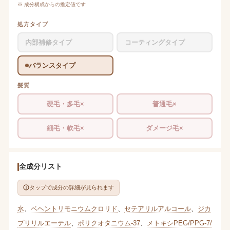
※ 成分構成からの推定値です
処方タイプ
内部補修タイプ
コーティングタイプ
バランスタイプ
髪質
硬毛・多毛×
普通毛×
細毛・軟毛×
ダメージ毛×
全成分リスト
タップで成分の詳細が見られます
水
、
ベヘントリモニウムクロリド
、
セテアリルアルコール
、
ジカ
プリリルエーテル
、
ポリクオタニウム-37
、
メトキシPEG/PPG-7/