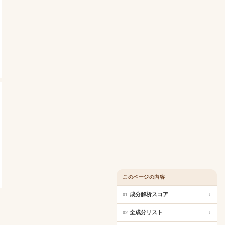
このページの内容
成分解析スコア
↓
01
全成分リスト
↓
02