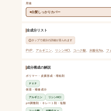
用途
白髪しっかりカバー
全成分リスト
タップで成分の詳細が見られます
PVP
、
アルギニン
、
リシンHCl
、
コハク酸
、
水酸化Na
、
フ
成分構成の解説
ポリマー・皮膜形成・増粘剤
ＰＶＰ
保湿・補修成分
アルギニン
リシンHCl
pH調整剤・キレート剤・塩類
コハク酸
水酸化Ｎａ