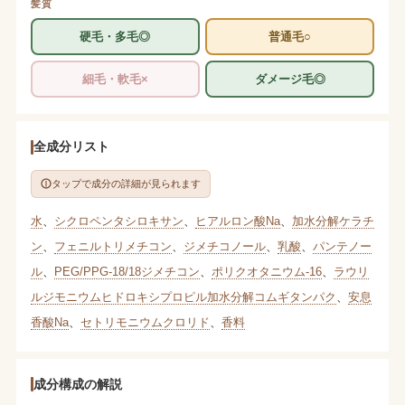
髪質
硬毛・多毛◎
普通毛○
細毛・軟毛×
ダメージ毛◎
全成分リスト
タップで成分の詳細が見られます
水
、
シクロペンタシロキサン
、
ヒアルロン酸Na
、
加水分解ケラチ
ン
、
フェニルトリメチコン
、
ジメチコノール
、
乳酸
、
パンテノー
ル
、
PEG/PPG-18/18ジメチコン
、
ポリクオタニウム-16
、
ラウリ
ルジモニウムヒドロキシプロピル加水分解コムギタンパク
、
安息
香酸Na
、
セトリモニウムクロリド
、
香料
成分構成の解説