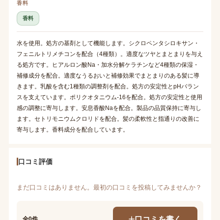
香料
香料
水を使用。処方の基剤として機能します。シクロペンタシロキサン・
フェニルトリメチコンを配合（4種類）。適度なツヤとまとまりを与え
る処方です。ヒアルロン酸Na・加水分解ケラチンなど4種類の保湿・
補修成分を配合。適度なうるおいと補修効果でまとまりのある髪に導
きます。乳酸を含む1種類の調整剤を配合。処方の安定性とpHバラン
スを支えています。ポリクオタニウム-16を配合。処方の安定性と使用
感の調整に寄与します。安息香酸Naを配合。製品の品質保持に寄与し
ます。セトリモニウムクロリドを配合。髪の柔軟性と指通りの改善に
寄与します。香料成分を配合しています。
口コミ評価
まだ口コミはありません。最初の口コミを投稿してみませんか？
口コミを書く
全0件