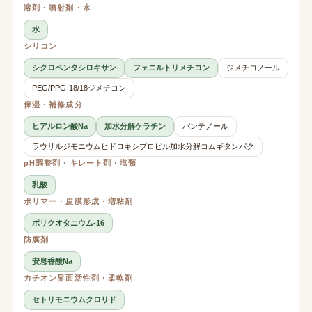
溶剤・噴射剤・水
水
シリコン
シクロペンタシロキサン
フェニルトリメチコン
ジメチコノール
PEG/PPG-18/18ジメチコン
保湿・補修成分
ヒアルロン酸Na
加水分解ケラチン
パンテノール
ラウリルジモニウムヒドロキシプロピル加水分解コムギタンパク
pH調整剤・キレート剤・塩類
乳酸
ポリマー・皮膜形成・増粘剤
ポリクオタニウム-16
防腐剤
安息香酸Na
カチオン界面活性剤・柔軟剤
セトリモニウムクロリド