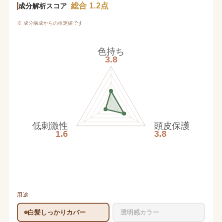
総合 1.2点
成分解析スコア
※ 成分構成からの推定値です
色持ち
3.8
低刺激性
頭皮保護
1.6
3.8
用途
白髪しっかりカバー
透明感カラー