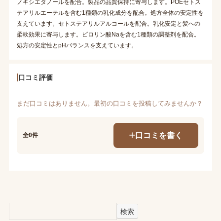
ノキシエタノールを配合。製品の品質保持に寄与します。POEセトス
テアリルエーテルを含む1種類の乳化成分を配合。処方全体の安定性を
支えています。セトステアリルアルコールを配合。乳化安定と髪への
柔軟効果に寄与します。ピロリン酸Naを含む1種類の調整剤を配合。
処方の安定性とpHバランスを支えています。
口コミ評価
まだ口コミはありません。最初の口コミを投稿してみませんか？
口コミを書く
全0件
検索