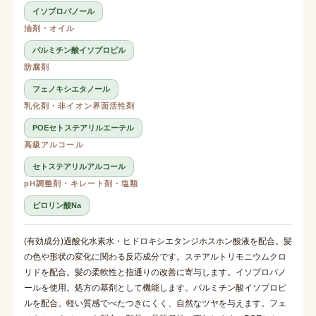
イソプロパノール
油剤・オイル
パルミチン酸イソプロピル
防腐剤
フェノキシエタノール
乳化剤・非イオン界面活性剤
POEセトステアリルエーテル
高級アルコール
セトステアリルアルコール
pH調整剤・キレート剤・塩類
ピロリン酸Na
(有効成分)過酸化水素水・ヒドロキシエタンジホスホン酸液を配合。髪
の色や形状の変化に関わる反応成分です。ステアルトリモニウムクロ
リドを配合。髪の柔軟性と指通りの改善に寄与します。イソプロパノ
ールを使用。処方の基剤として機能します。パルミチン酸イソプロピ
ルを配合。軽い質感でべたつきにくく、自然なツヤを与えます。フェ