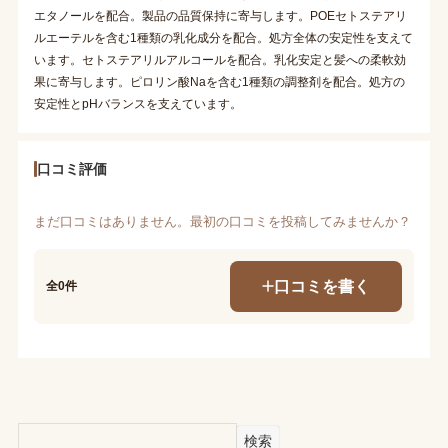
エタノールを配合。製品の品質保持に寄与します。POEセトステアリ
ルエーテルを含む1種類の乳化成分を配合。処方全体の安定性を支えて
います。セトステアリルアルコールを配合。乳化安定と髪への柔軟効
果に寄与します。ピロリン酸Naを含む1種類の調整剤を配合。処方の
安定性とpHバランスを支えています。
口コミ評価
まだ口コミはありません。最初の口コミを投稿してみませんか？
口コミを書く
全0件
検索