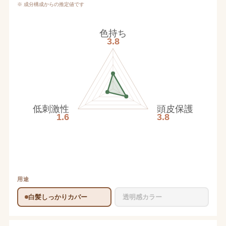
※ 成分構成からの推定値です
色持ち
3.8
低刺激性
頭皮保護
1.6
3.8
用途
白髪しっかりカバー
透明感カラー