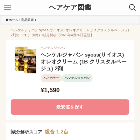
ヘアケア図鑑
ホーム
商品図鑑
ヘンケルジャパン syoss(サイオス) オレオクリーム (1B クリスタルベージュ)
2剤の口コミ（0件）/成分解析【2026年4月26日更新】
ヘンケルジャパン
ヘンケルジャパン syoss(サイオス)
オレオクリーム (1B クリスタルベー
ジュ) 2剤
ヘアカラー
ヘンケルジャパン
¥1,590
最安値を探す
総合 1.2点
成分解析スコア