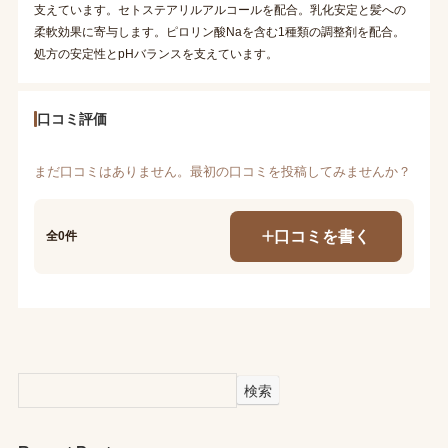
支えています。セトステアリルアルコールを配合。乳化安定と髪への
柔軟効果に寄与します。ピロリン酸Naを含む1種類の調整剤を配合。
処方の安定性とpHバランスを支えています。
口コミ評価
まだ口コミはありません。最初の口コミを投稿してみませんか？
口コミを書く
全0件
検索