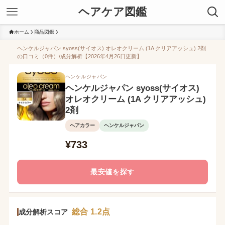
ヘアケア図鑑
ホーム
商品図鑑
ヘンケルジャパン syoss(サイオス) オレオクリーム (1A クリアアッシュ) 2剤
の口コミ（0件）/成分解析【2026年4月26日更新】
ヘンケルジャパン
ヘンケルジャパン syoss(サイオス)
オレオクリーム (1A クリアアッシュ)
2剤
ヘアカラー
ヘンケルジャパン
¥733
最安値を探す
総合 1.2点
成分解析スコア