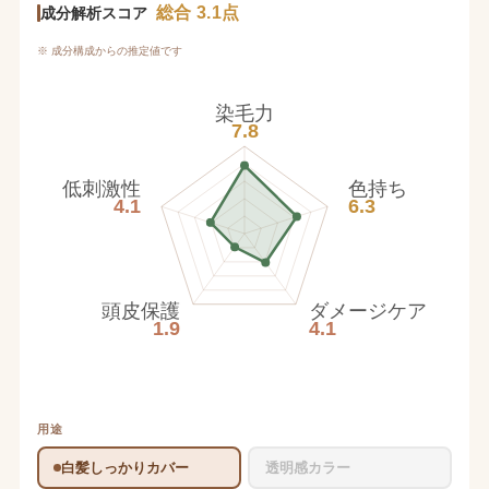
総合 3.1点
成分解析スコア
※ 成分構成からの推定値です
染毛力
7.8
低刺激性
色持ち
4.1
6.3
頭皮保護
ダメージケア
1.9
4.1
用途
白髪しっかりカバー
透明感カラー