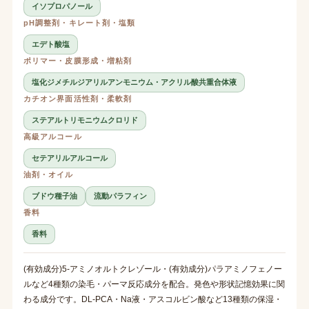
イソプロパノール
pH調整剤・キレート剤・塩類
エデト酸塩
ポリマー・皮膜形成・増粘剤
塩化ジメチルジアリルアンモニウム・アクリル酸共重合体液
カチオン界面活性剤・柔軟剤
ステアルトリモニウムクロリド
高級アルコール
セテアリルアルコール
油剤・オイル
ブドウ種子油
流動パラフィン
香料
香料
(有効成分)5-アミノオルトクレゾール・(有効成分)パラアミノフェノー
ルなど4種類の染毛・パーマ反応成分を配合。発色や形状記憶効果に関
わる成分です。DL-PCA・Na液・アスコルビン酸など13種類の保湿・