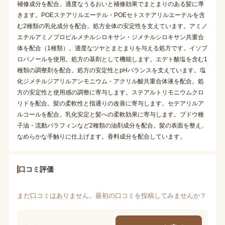
補修成分を配合。適度なうるおいと補修効果でまとまりのある髪に導
きます。POEステアリルエーテル・POEセトステアリルエーテルを含
む2種類の乳化成分を配合。処方全体の安定性を支えています。アミノ
エチルアミノプロピルメチルシロキサン・ジメチルシロキサン共重合
体を配合（1種類）。適度なツヤとまとまりを与える処方です。イソプ
ロパノールを使用。処方の基剤として機能します。エデト酸塩を含む1
種類の調整剤を配合。処方の安定性とpHバランスを支えています。塩
化ジメチルジアリルアンモニウム・アクリル酸共重合体液を配合。処
方の安定性と使用感の調整に寄与します。ステアルトリモニウムクロ
リドを配合。髪の柔軟性と指通りの改善に寄与します。セテアリルア
ルコールを配合。乳化安定と髪への柔軟効果に寄与します。ブドウ種
子油・流動パラフィンなど2種類の油剤成分を配合。髪の表面を整え、
なめらかな手触りに仕上げます。香料成分を配合しています。
口コミ評価
まだ口コミはありません。最初の口コミを投稿してみませんか？