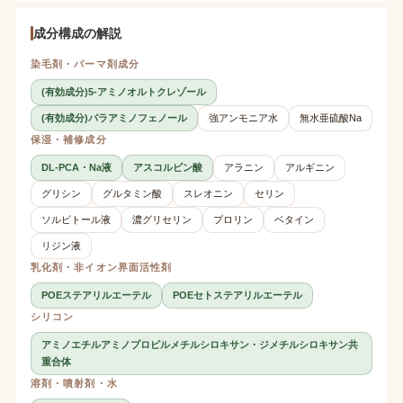
成分構成の解説
染毛剤・パーマ剤成分
(有効成分)5-アミノオルトクレゾール
(有効成分)パラアミノフェノール
強アンモニア水
無水亜硫酸Na
保湿・補修成分
DL-PCA・Na液
アスコルビン酸
アラニン
アルギニン
グリシン
グルタミン酸
スレオニン
セリン
ソルビトール液
濃グリセリン
プロリン
ベタイン
リジン液
乳化剤・非イオン界面活性剤
POEステアリルエーテル
POEセトステアリルエーテル
シリコン
アミノエチルアミノプロピルメチルシロキサン・ジメチルシロキサン共
重合体
溶剤・噴射剤・水