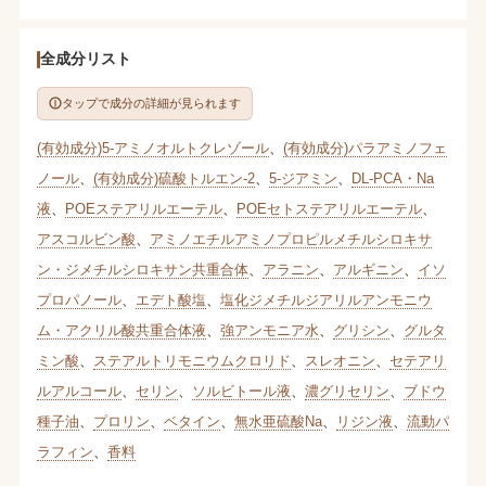
全成分リスト
タップで成分の詳細が見られます
(有効成分)5-アミノオルトクレゾール
、
(有効成分)パラアミノフェ
ノール
、
(有効成分)硫酸トルエン-2
、
5-ジアミン
、
DL‐PCA・Na
液
、
POEステアリルエーテル
、
POEセトステアリルエーテル
、
アスコルビン酸
、
アミノエチルアミノプロピルメチルシロキサ
ン・ジメチルシロキサン共重合体
、
アラニン
、
アルギニン
、
イソ
プロパノール
、
エデト酸塩
、
塩化ジメチルジアリルアンモニウ
ム・アクリル酸共重合体液
、
強アンモニア水
、
グリシン
、
グルタ
ミン酸
、
ステアルトリモニウムクロリド
、
スレオニン
、
セテアリ
ルアルコール
、
セリン
、
ソルビトール液
、
濃グリセリン
、
ブドウ
種子油
、
プロリン
、
ベタイン
、
無水亜硫酸Na
、
リジン液
、
流動パ
ラフィン
、
香料