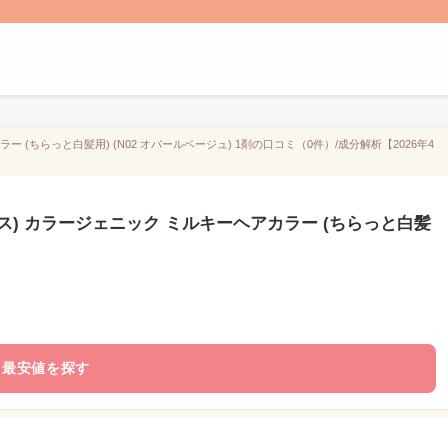
ー (ちらっと白髪用) (N02 オパールベージュ) 1剤の口コミ（0件）/成分解析【2026年4
オス) カラージェニック ミルキーヘアカラー (ちらっと白髪
最安値を探す