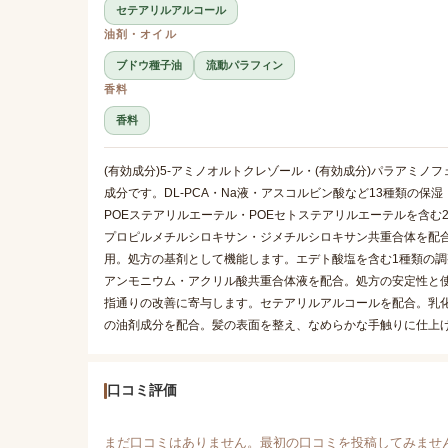
セテアリルアルコール
油剤・オイル
ブドウ種子油
流動パラフィン
香料
香料
(有効成分)5-アミノオルトクレゾール・(有効成分)パラアミ
成分です。DL-PCA・Na液・アスコルビン酸など13種類の
POEステアリルエーテル・POEセトステアリルエーテルを含
プロピルメチルシロキサン・ジメチルシロキサン共重合体を配
用。処方の基剤として機能します。エデト酸塩を含む1種類の調
アンモニウム・アクリル酸共重合体液を配合。処方の安定性と
指通りの改善に寄与します。セテアリルアルコールを配合。乳
の油剤成分を配合。髪の表面を整え、なめらかな手触りに仕上
口コミ評価
まだ口コミはありません。最初の口コミを投稿してみませ