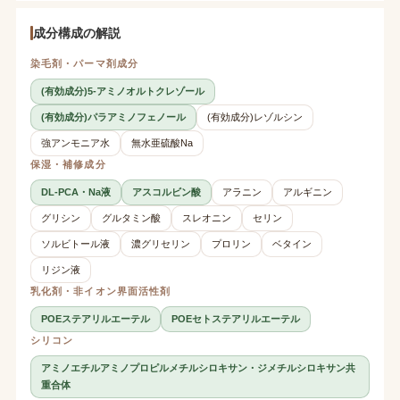
成分構成の解説
染毛剤・パーマ剤成分
(有効成分)5-アミノオルトクレゾール
(有効成分)パラアミノフェノール
(有効成分)レゾルシン
強アンモニア水
無水亜硫酸Na
保湿・補修成分
DL-PCA・Na液
アスコルビン酸
アラニン
アルギニン
グリシン
グルタミン酸
スレオニン
セリン
ソルビトール液
濃グリセリン
プロリン
ベタイン
リジン液
乳化剤・非イオン界面活性剤
POEステアリルエーテル
POEセトステアリルエーテル
シリコン
アミノエチルアミノプロピルメチルシロキサン・ジメチルシロキサン共
重合体