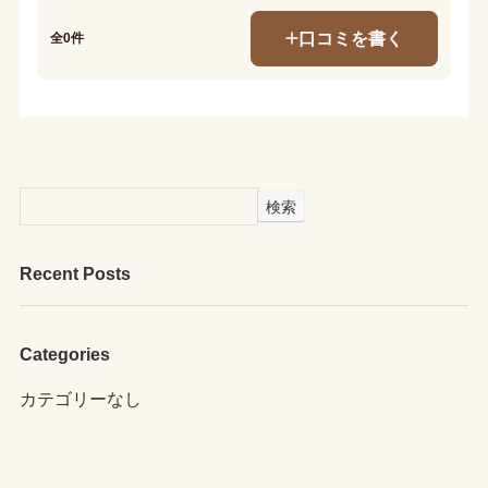
口コミを書く
全0件
検索
Recent Posts
Categories
カテゴリーなし