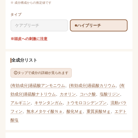
※ 成分構成からの推定値です
タイプ
ケアブリーチ
ハイブリーチ
※頭皮への刺激に注意
全成分リスト
タップで成分の詳細が見られます
(有効成分)過硫酸アンモニウム
、
(有効成分)過硫酸カリウム
、
(有
効成分)過硫酸ナトリウム
、
カオリン
、
コハク酸
、
塩酸リジン
、
アルギニン
、
キサンタンガム
、
トウモロコシデンプン
、
流動パラ
フィン
、
無水メタケイ酸Ｎａ
、
酸化Ｍｇ
、
重質炭酸Ｍｇ
、
エデト
酸塩