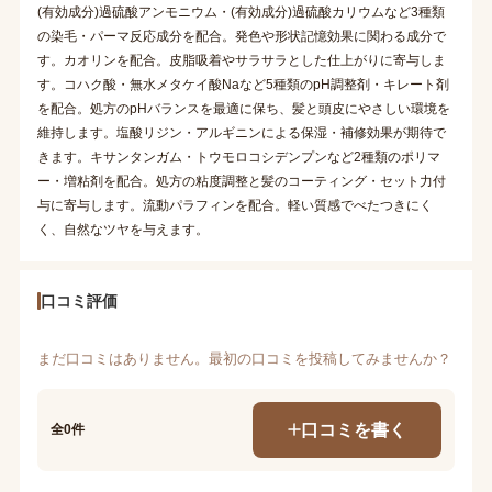
(有効成分)過硫酸アンモニウム・(有効成分)過硫酸カリウムなど3種類
の染毛・パーマ反応成分を配合。発色や形状記憶効果に関わる成分で
す。カオリンを配合。皮脂吸着やサラサラとした仕上がりに寄与しま
す。コハク酸・無水メタケイ酸Naなど5種類のpH調整剤・キレート剤
を配合。処方のpHバランスを最適に保ち、髪と頭皮にやさしい環境を
維持します。塩酸リジン・アルギニンによる保湿・補修効果が期待で
きます。キサンタンガム・トウモロコシデンプンなど2種類のポリマ
ー・増粘剤を配合。処方の粘度調整と髪のコーティング・セット力付
与に寄与します。流動パラフィンを配合。軽い質感でべたつきにく
く、自然なツヤを与えます。
口コミ評価
まだ口コミはありません。最初の口コミを投稿してみませんか？
口コミを書く
全0件