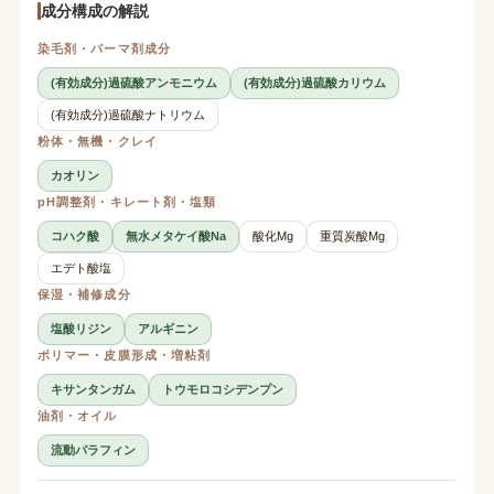
成分構成の解説
染毛剤・パーマ剤成分
(有効成分)過硫酸アンモニウム
(有効成分)過硫酸カリウム
(有効成分)過硫酸ナトリウム
粉体・無機・クレイ
カオリン
pH調整剤・キレート剤・塩類
コハク酸
無水メタケイ酸Na
酸化Mg
重質炭酸Mg
エデト酸塩
保湿・補修成分
塩酸リジン
アルギニン
ポリマー・皮膜形成・増粘剤
キサンタンガム
トウモロコシデンプン
油剤・オイル
流動パラフィン