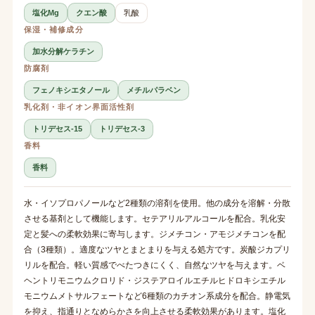
塩化Mg
クエン酸
乳酸
保湿・補修成分
加水分解ケラチン
防腐剤
フェノキシエタノール
メチルパラベン
乳化剤・非イオン界面活性剤
トリデセス-15
トリデセス-3
香料
香料
水・イソプロパノールなど2種類の溶剤を使用。他の成分を溶解・分散
させる基剤として機能します。セテアリルアルコールを配合。乳化安
定と髪への柔軟効果に寄与します。ジメチコン・アモジメチコンを配
合（3種類）。適度なツヤとまとまりを与える処方です。炭酸ジカプリ
リルを配合。軽い質感でべたつきにくく、自然なツヤを与えます。ベ
ヘントリモニウムクロリド・ジステアロイルエチルヒドロキシエチル
モニウムメトサルフェートなど6種類のカチオン系成分を配合。静電気
を抑え、指通りとなめらかさを向上させる柔軟効果があります。塩化