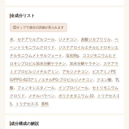
全成分リスト
タップで成分の詳細が見られます
水
、
セテアリルアルコール
、
ジメチコン
、
炭酸ジカプリリル
、
ベ
ヘントリモニウムクロリド
、
ジステアロイルエチルヒドロキシエ
チルモニウムメトサルフェート
、
塩化Mg
、
ココジモニウムヒド
ロキシプロピル加水分解ケラチン
、
加水分解ケラチン
、
ステアラ
ミドプロピルジメチルアミン
、
アモジメチコン
、
ビスアミノPE
G/PPG-41/3アミノエチルPG-プロピルジメチコン
、
クエン酸
、
乳
酸
、
フェノキシエタノール
、
イソプロパノール
、
セトリモニウム
クロリド
、
メチルパラベン
、
ポリクオタニウム-10
、
トリデセス-1
5
、
トリデセス-3
、
香料
成分構成の解説