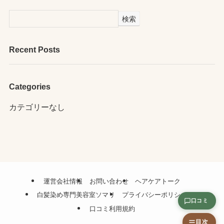
検索
Recent Posts
Categories
カテゴリーなし
運営会社情報
お問い合わせ
ヘアケアトーク
白髪染め専門美容室ソマリ
プライバシーポリシー
口コミ
口コミ利用規約
目次