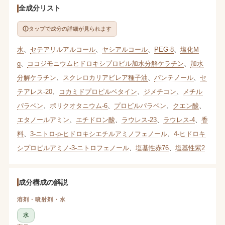
全成分リスト
タップで成分の詳細が見られます
水
、
セテアリルアルコール
、
ヤシアルコール
、
PEG-8
、
塩化M
g
、
ココジモニウムヒドロキシプロピル加水分解ケラチン
、
加水
分解ケラチン
、
スクレロカリアビレア種子油
、
パンテノール
、
セ
テアレス-20
、
コカミドプロピルベタイン
、
ジメチコン
、
メチル
パラベン
、
ポリクオタニウム-6
、
プロピルパラベン
、
クエン酸
、
エタノールアミン
、
エチドロン酸
、
ラウレス-23
、
ラウレス-4
、
香
料
、
3-ニトロ-p-ヒドロキシエチルアミノフェノール
、
4-ヒドロキ
シプロピルアミノ-3-ニトロフェノール
、
塩基性赤76
、
塩基性紫2
成分構成の解説
溶剤・噴射剤・水
水