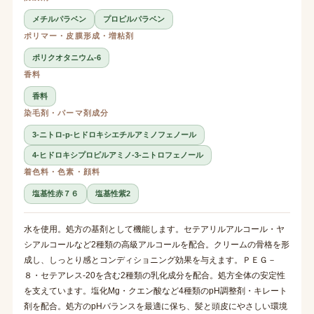
メチルパラベン
プロピルパラベン
ポリマー・皮膜形成・増粘剤
ポリクオタニウム-6
香料
香料
染毛剤・パーマ剤成分
3-ニトロ-p-ヒドロキシエチルアミノフェノール
4-ヒドロキシプロピルアミノ-3-ニトロフェノール
着色料・色素・顔料
塩基性赤７６
塩基性紫2
水を使用。処方の基剤として機能します。セテアリルアルコール・ヤ
シアルコールなど2種類の高級アルコールを配合。クリームの骨格を形
成し、しっとり感とコンディショニング効果を与えます。ＰＥＧ－
８・セテアレス-20を含む2種類の乳化成分を配合。処方全体の安定性
を支えています。塩化Mg・クエン酸など4種類のpH調整剤・キレート
剤を配合。処方のpHバランスを最適に保ち、髪と頭皮にやさしい環境