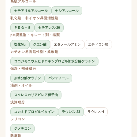
高級アルコール
セテアリルアルコール
ヤシアルコール
乳化剤・非イオン界面活性剤
ＰＥＧ－８
セテアレス-20
pH調整剤・キレート剤・塩類
塩化Mg
クエン酸
エタノールアミン
エチドロン酸
カチオン界面活性剤・柔軟剤
ココジモニウムヒドロキシプロピル加水分解ケラチン
保湿・補修成分
加水分解ケラチン
パンテノール
油剤・オイル
スクレロカリアビレア種子油
洗浄成分
コカミドプロピルベタイン
ラウレス-23
ラウレス-4
シリコン
ジメチコン
防腐剤