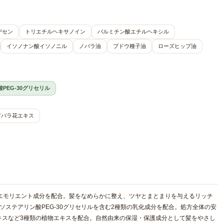
デセン
トリエチルヘキサノイン
パルミチン酸エチルヘキシル
イソノナン酸イソノニル
ノバラ油
ブドウ種子油
ローズヒップ油
PEG-30グリセリル
アバラ花エキス
エモリエント成分を配合。髪をなめらかに整え、ツヤとまとまりを与えるリッチ
イソステアリン酸PEG-30グリセリルを含む2種類の乳化成分を配合。処方全体の安
キスなど3種類の植物エキスを配合。自然由来の保湿・保護成分として髪をやさし