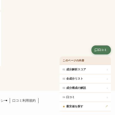
口コミ
このページの内容
成分解析スコア
↓
01
全成分リスト
↓
02
成分構成の解説
↓
03
口コミ
↓
04
リシー
口コミ利用規約
最安値を探す
↗
★