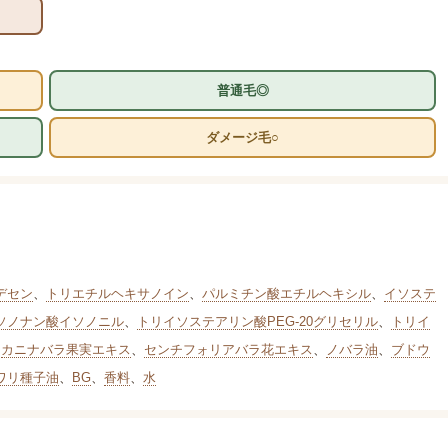
普通毛◎
ダメージ毛○
デセン
、
トリエチルヘキサノイン
、
パルミチン酸エチルヘキシル
、
イソステ
ソノナン酸イソノニル
、
トリイソステアリン酸PEG-20グリセリル
、
トリイ
、
カニナバラ果実エキス
、
センチフォリアバラ花エキス
、
ノバラ油
、
ブドウ
ワリ種子油
、
BG
、
香料
、
水