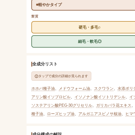
軽やかタイプ
髪質
硬毛・多毛○
細毛・軟毛◎
全成分リスト
タップで成分の詳細が見られます
ホホバ種子油
、
メドウフォーム油
、
スクワラン
、
水添ポリ
アリン酸イソプロピル
、
イソノナン酸イソトリデシル
、
イ
ソステアリン酸PEG-30グリセリル
、
ガリカバラ花エキス
種子油
、
ローズヒップ油
、
アルガニアスピノサ核油
、
ヒマ
成分構成の解説