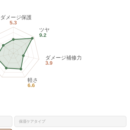
熱ダメージ保護
5.3
ツヤ
9.2
ダメージ補修力
3.9
軽さ
6.6
保湿ケアタイプ