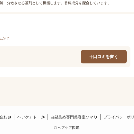
溶解・分散させる基剤として機能します。香料成分を配合しています。
んか？
口コミを書く
合わせ
ヘアケアトーク
白髪染め専門美容室ソマリ
プライバシーポ
©
ヘアケア図鑑.