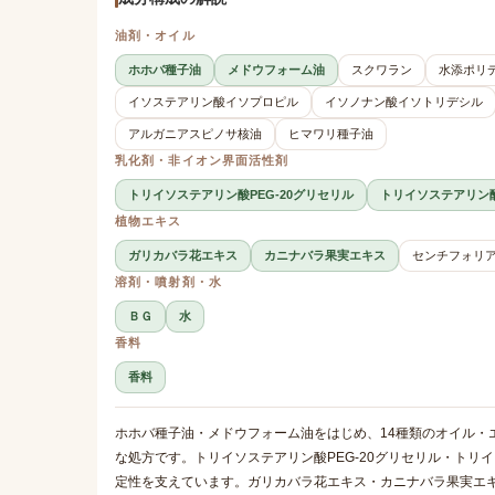
油剤・オイル
ホホバ種子油
メドウフォーム油
スクワラン
水添ポリ
イソステアリン酸イソプロピル
イソノナン酸イソトリデシル
アルガニアスピノサ核油
ヒマワリ種子油
乳化剤・非イオン界面活性剤
トリイソステアリン酸PEG-20グリセリル
トリイソステアリン酸
植物エキス
ガリカバラ花エキス
カニナバラ果実エキス
センチフォリ
溶剤・噴射剤・水
ＢＧ
水
香料
香料
ホホバ種子油・メドウフォーム油をはじめ、14種類のオイル・
な処方です。トリイソステアリン酸PEG-20グリセリル・トリ
定性を支えています。ガリカバラ花エキス・カニナバラ果実エ