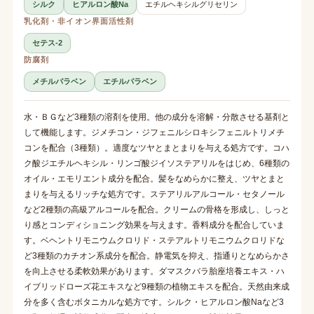
シルク
ヒアルロン酸Na
エチルヘキシルグリセリン
乳化剤・非イオン界面活性剤
セテス-2
防腐剤
メチルパラベン
エチルパラベン
水・ＢＧなど3種類の溶剤を使用。他の成分を溶解・分散させる基剤と
して機能します。ジメチコン・ジフェニルシロキシフェニルトリメチ
コンを配合（3種類）。適度なツヤとまとまりを与える処方です。コハ
ク酸ジエチルヘキシル・リンゴ酸ジイソステアリルをはじめ、6種類の
オイル・エモリエント成分を配合。髪をなめらかに整え、ツヤとまと
まりを与えるリッチな処方です。ステアリルアルコール・セタノール
など2種類の高級アルコールを配合。クリームの骨格を形成し、しっと
り感とコンディショニング効果を与えます。香料成分を配合していま
す。ベヘントリモニウムクロリド・ステアルトリモニウムクロリドな
ど3種類のカチオン系成分を配合。静電気を抑え、指通りとなめらかさ
を向上させる柔軟効果があります。ダマスクバラ胎座培養エキス・ハ
イブリッドローズ花エキスなど9種類の植物エキスを配合。天然由来成
分を多く含むボタニカルな処方です。シルク・ヒアルロン酸Naなど3