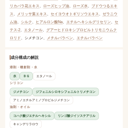
リカバラ花エキス
、
ローズヒップ油
、
ローズ水
、
ブドウつるエキ
ス
、
メリッサ葉エキス
、
セイヨウオトギリソウエキス
、
ゼラニウ
ム油
、
シルク
、
ヒアルロン酸Na
、
エチルヘキシルグリセリン
、
セ
テス-2
、
エタノール
、
グアーヒドロキシプロピルトリモニウムク
ロリド
、
シメチコン
、
メチルパラベン
、
エチルパラベン
成分構成の解説
溶剤・噴射剤・水
水
ＢＧ
エタノール
シリコン
ジメチコン
ジフェニルシロキシフェニルトリメチコン
アミノエチルアミノプロピルジメチコン
油剤・オイル
コハク酸ジエチルヘキシル
リンゴ酸ジイソステアリル
キャンデリラロウ