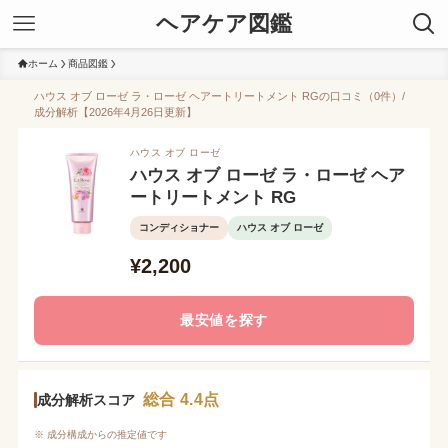
ヘアケア図鑑
ホーム
商品図鑑
ハウス オブ ローゼ ラ・ローゼ ヘアートリートメント RGの口コミ（0件）/
成分解析【2026年4月26日更新】
ハウス オブ ローゼ
ハウス オブ ローゼ ラ・ローゼ ヘア
ートリートメント RG
コンディショナー
ハウス オブ ローゼ
¥2,200
最安値を探す
総合 4.4点
成分解析スコア
※ 成分構成からの推定値です