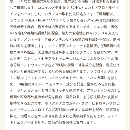
水・ＢＧなど3種類の溶剤を使用。他の成分を溶解・分散させる基剤と
して機能します。ココイルメチルタウリンNa・コカミドプロピルベタ
インをベースにした、バランスの取れた洗浄処方です（7種類配合）。
ラウラミドDEA・PCAイソステアリン酸グリセレス-25を含む2種類の
乳化成分を配合。処方全体の安定性を支えています。クエン酸・塩化
Naを含む2種類の調整剤を配合。処方の安定性とpHバランスを支えて
います。メントール・乳酸メンチルなど2種類の香料成分を配合。使用
時の香りを演出します。レモン果実エキス・チャ乾留液など5種類の植
物エキスを配合。天然由来成分を多く含むボタニカルな処方です。マ
ルトデキストリン・セテアラミドエチルジエトニウムサクシノイル加
水分解エンドウタンパクなど7種類の保湿・補修成分を配合。適度なう
るおいと補修効果でまとまりのある髪に導きます。ラウロイルグルタ
ミン酸ジ（フィトステリル／オクチルドデシル）・ハッカ葉油をはじ
め、10種類のオイル・エモリエント成分を配合。髪をなめらかに整
え、ツヤとまとまりを与えるリッチな処方です。アラントインを含む1
種類の医薬部外品有効成分を配合。薬用効果による頭皮環境の改善が
期待できる処方です。ポリクオタニウム-47・グアーヒドロキシプロピ
ルトリモニウムクロリドなど2種類のカチオン系成分を配合。静電気を
抑え、指通りとなめらかさを向上させる柔軟効果があります。フェノ
キシエタノールを配合。製品の品質保持に寄与します。