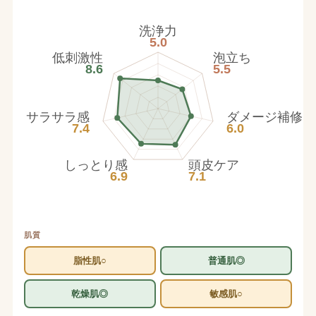
洗浄力
5.0
低刺激性
泡立ち
8.6
5.5
サラサラ感
ダメージ補修
7.4
6.0
しっとり感
頭皮ケア
6.9
7.1
肌質
脂性肌○
普通肌◎
乾燥肌◎
敏感肌○