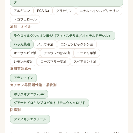
ク
アルギニン
PCA-Na
グリセリン
エチルヘキシルグリセリン
トコフェロール
油剤・オイル
ラウロイルグルタミン酸ジ（フィトステリル／オクチルドデシル）
ハッカ葉油
メボウキ油
エンピツビャクシン油
オニサルビア油
チョウジつぼみ油
ユーカリ葉油
レモン果皮油
ローズマリー葉油
スペアミント油
薬用有効成分
アラントイン
カチオン界面活性剤・柔軟剤
ポリクオタニウム-47
グアーヒドロキシプロピルトリモニウムクロリド
防腐剤
フェノキシエタノール