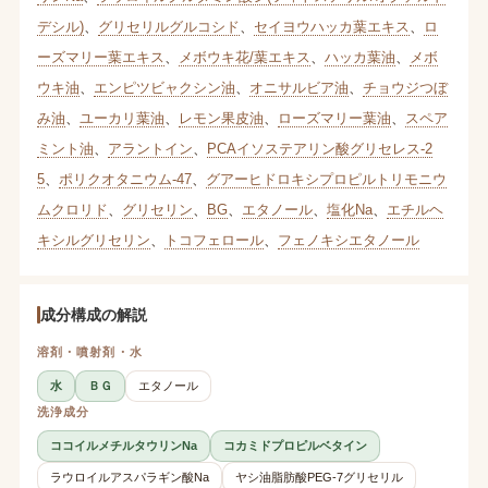
デシル)
、
グリセリルグルコシド
、
セイヨウハッカ葉エキス
、
ロ
ーズマリー葉エキス
、
メボウキ花/葉エキス
、
ハッカ葉油
、
メボ
ウキ油
、
エンピツビャクシン油
、
オニサルビア油
、
チョウジつぼ
み油
、
ユーカリ葉油
、
レモン果皮油
、
ローズマリー葉油
、
スペア
ミント油
、
アラントイン
、
PCAイソステアリン酸グリセレス-2
5
、
ポリクオタニウム-47
、
グアーヒドロキシプロピルトリモニウ
ムクロリド
、
グリセリン
、
BG
、
エタノール
、
塩化Na
、
エチルヘ
キシルグリセリン
、
トコフェロール
、
フェノキシエタノール
成分構成の解説
溶剤・噴射剤・水
水
ＢＧ
エタノール
洗浄成分
ココイルメチルタウリンNa
コカミドプロピルベタイン
ラウロイルアスパラギン酸Na
ヤシ油脂肪酸PEG-7グリセリル