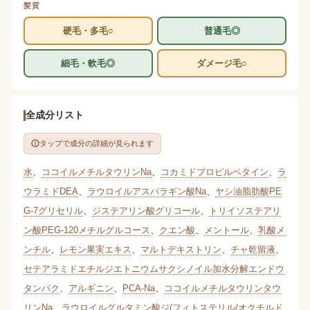
髪質
硬毛・多毛○
普通毛◎
細毛・軟毛◎
ダメージ毛○
全成分リスト
タップで成分の詳細が見られます
水
、
ココイルメチルタウリンNa
、
コカミドプロピルベタイン
、
ラ
ウラミドDEA
、
ラウロイルアスパラギン酸Na
、
ヤシ油脂肪酸PE
G-7グリセリル
、
ジステアリン酸グリコール
、
トリイソステアリ
ン酸PEG-120メチルグルコース
、
クエン酸
、
メントール
、
乳酸メ
ンチル
、
レモン果実エキス
、
マルトデキストリン
、
チャ乾留液
、
セテアラミドエチルジエトニウムサクシノイル加水分解エンドウ
タンパク
、
アルギニン
、
PCA-Na
、
ココイルメチルタウリンタウ
リンNa
、
ラウロイルグルタミン酸ジ(フィトステリル/オクチルド