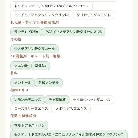
トリイソステアリン酸PEG-120メチルグルコース
ココイルメチルタウリンタウリンNa
グリセリルグルコシド
乳化剤・非イオン界面活性剤
ラウラミドDEA
PCAイソステアリン酸グリセレス-25
その他
ジステアリン酸グリコール
pH調整剤・キレート剤・塩類
クエン酸
塩化Na
香料
メントール
乳酸メンチル
植物エキス
レモン果実エキス
チャ乾留液
セイヨウハッカ葉エキス
ローズマリー葉エキス
メボウキ花/葉エキス
保湿・補修成分
マルトデキストリン
セテアラミドエチルジエトニウムサクシノイル加水分解エンドウタンパ