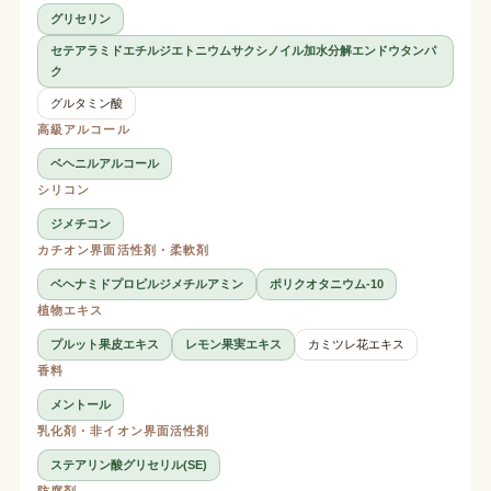
グリセリン
セテアラミドエチルジエトニウムサクシノイル加水分解エンドウタンパ
ク
グルタミン酸
高級アルコール
ベヘニルアルコール
シリコン
ジメチコン
カチオン界面活性剤・柔軟剤
ベヘナミドプロピルジメチルアミン
ポリクオタニウム-10
植物エキス
プルット果皮エキス
レモン果実エキス
カミツレ花エキス
香料
メントール
乳化剤・非イオン界面活性剤
ステアリン酸グリセリル(SE)
防腐剤