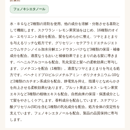
フェノキシエタノール
水・ＢＧなど2種類の溶剤を使用。他の成分を溶解・分散させる基剤と
して機能します。スクワラン・レモン果実油をはじめ、16種類のオイ
ル・エモリエント成分を配合。髪をなめらかに整え、ツヤとまとまり
を与えるリッチな処方です。グリセリン・セテアラミドエチルジエト
ニウムサクシノイル加水分解エンドウタンパクなど3種類の保湿・補修
成分を配合。適度なうるおいと補修効果でまとまりのある髪に導きま
す。ベヘニルアルコールを配合。乳化安定と髪への柔軟効果に寄与し
ます。ジメチコンを配合（1種類）。適度なツヤとまとまりを与える処
方です。ベヘナミドプロピルジメチルアミン・ポリクオタニウム-10な
ど2種類のカチオン系成分を配合。静電気を抑え、指通りとなめらかさ
を向上させる柔軟効果があります。プルット果皮エキス・レモン果実
エキスなど3種類の植物エキスを配合。自然由来の保湿・保護成分とし
て髪をやさしくケアします。香料成分を配合しています。ステアリン
酸グリセリル(SE)を含む1種類の乳化成分を配合。処方全体の安定性を
支えています。フェノキシエタノールを配合。製品の品質保持に寄与
します。