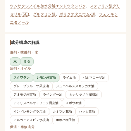
ウムサクシノイル加水分解エンドウタンパク
、
ステアリン酸グリ
セリル(SE)
、
グルタミン酸
、
ポリクオタニウム-10
、
フェノキシ
エタノール
成分構成の解説
溶剤・噴射剤・水
水
ＢＧ
油剤・オイル
スクワラン
レモン果実油
ライム油
パルマローザ油
グレープフルーツ果皮油
ジュニペルスメキシカナ油
アオモジ果実油
ラベンダー油
カナリヤノキ樹脂油
アミリスバルサミフェラ樹皮油
メボウキ油
インドレモングラス油
カミツレ花油
ハッカ葉油
アルガニアスピノサ核油
ホホバ種子油
保湿・補修成分