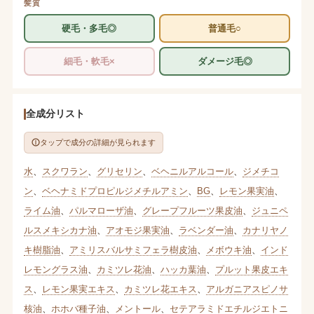
髪質
硬毛・多毛◎
普通毛○
細毛・軟毛×
ダメージ毛◎
全成分リスト
タップで成分の詳細が見られます
水
、
スクワラン
、
グリセリン
、
ベヘニルアルコール
、
ジメチコ
ン
、
ベヘナミドプロピルジメチルアミン
、
BG
、
レモン果実油
、
ライム油
、
パルマローザ油
、
グレープフルーツ果皮油
、
ジュニペ
ルスメキシカナ油
、
アオモジ果実油
、
ラベンダー油
、
カナリヤノ
キ樹脂油
、
アミリスバルサミフェラ樹皮油
、
メボウキ油
、
インド
レモングラス油
、
カミツレ花油
、
ハッカ葉油
、
プルット果皮エキ
ス
、
レモン果実エキス
、
カミツレ花エキス
、
アルガニアスピノサ
核油
、
ホホバ種子油
、
メントール
、
セテアラミドエチルジエトニ