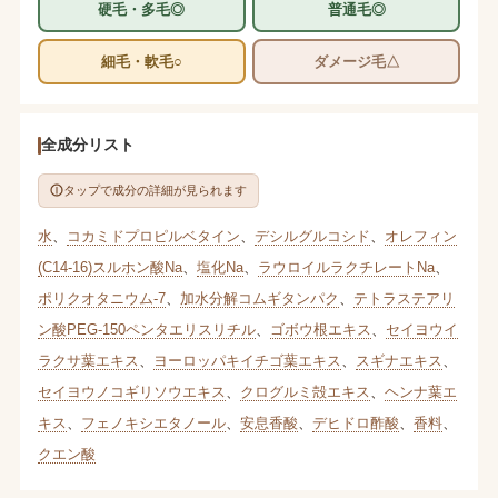
硬毛・多毛◎
普通毛◎
細毛・軟毛○
ダメージ毛△
全成分リスト
タップで成分の詳細が見られます
水
、
コカミドプロピルベタイン
、
デシルグルコシド
、
オレフィン
(C14-16)スルホン酸Na
、
塩化Na
、
ラウロイルラクチレートNa
、
ポリクオタニウム-7
、
加水分解コムギタンパク
、
テトラステアリ
ン酸PEG-150ペンタエリスリチル
、
ゴボウ根エキス
、
セイヨウイ
ラクサ葉エキス
、
ヨーロッパキイチゴ葉エキス
、
スギナエキス
、
セイヨウノコギリソウエキス
、
クログルミ殻エキス
、
ヘンナ葉エ
キス
、
フェノキシエタノール
、
安息香酸
、
デヒドロ酢酸
、
香料
、
クエン酸