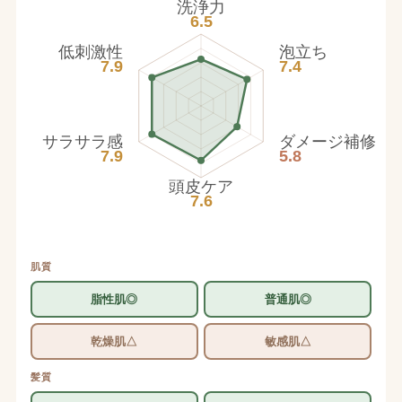
洗浄力
6.5
低刺激性
泡立ち
7.9
7.4
サラサラ感
ダメージ補修
7.9
5.8
頭皮ケア
7.6
肌質
脂性肌◎
普通肌◎
乾燥肌△
敏感肌△
髪質