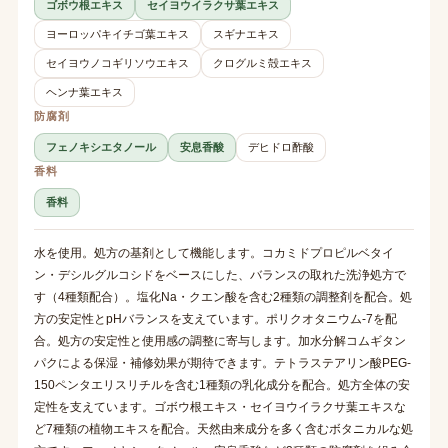
ゴボウ根エキス
セイヨウイラクサ葉エキス
ヨーロッパキイチゴ葉エキス
スギナエキス
セイヨウノコギリソウエキス
クログルミ殻エキス
ヘンナ葉エキス
防腐剤
フェノキシエタノール
安息香酸
デヒドロ酢酸
香料
香料
水を使用。処方の基剤として機能します。コカミドプロピルベタイ
ン・デシルグルコシドをベースにした、バランスの取れた洗浄処方で
す（4種類配合）。塩化Na・クエン酸を含む2種類の調整剤を配合。処
方の安定性とpHバランスを支えています。ポリクオタニウム-7を配
合。処方の安定性と使用感の調整に寄与します。加水分解コムギタン
パクによる保湿・補修効果が期待できます。テトラステアリン酸PEG-
150ペンタエリスリチルを含む1種類の乳化成分を配合。処方全体の安
定性を支えています。ゴボウ根エキス・セイヨウイラクサ葉エキスな
ど7種類の植物エキスを配合。天然由来成分を多く含むボタニカルな処