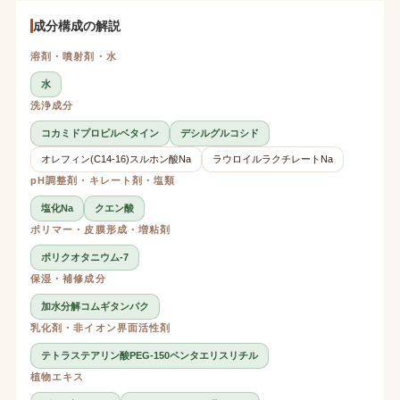
成分構成の解説
溶剤・噴射剤・水
水
洗浄成分
コカミドプロピルベタイン
デシルグルコシド
オレフィン(C14-16)スルホン酸Na
ラウロイルラクチレートNa
pH調整剤・キレート剤・塩類
塩化Na
クエン酸
ポリマー・皮膜形成・増粘剤
ポリクオタニウム-7
保湿・補修成分
加水分解コムギタンパク
乳化剤・非イオン界面活性剤
テトラステアリン酸PEG-150ペンタエリスリチル
植物エキス