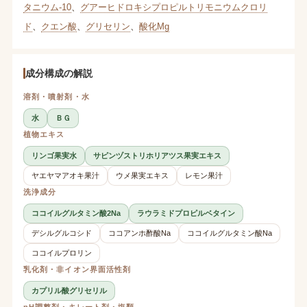
タニウム-10
、
グアーヒドロキシプロピルトリモニウムクロリ
ド
、
クエン酸
、
グリセリン
、
酸化Mg
成分構成の解説
溶剤・噴射剤・水
水
ＢＧ
植物エキス
リンゴ果実水
サピンヅストリホリアツス果実エキス
ヤエヤマアオキ果汁
ウメ果実エキス
レモン果汁
洗浄成分
ココイルグルタミン酸2Na
ラウラミドプロピルベタイン
デシルグルコシド
ココアンホ酢酸Na
ココイルグルタミン酸Na
ココイルプロリン
乳化剤・非イオン界面活性剤
カプリル酸グリセリル
pH調整剤・キレート剤・塩類