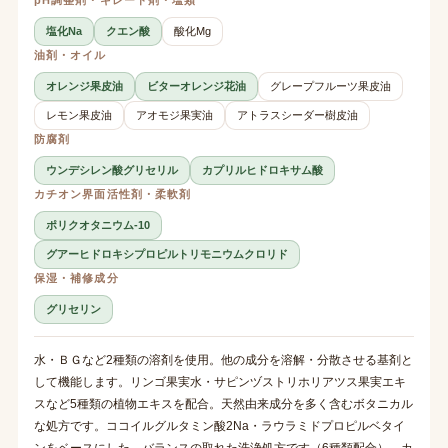
塩化Na
クエン酸
酸化Mg
油剤・オイル
オレンジ果皮油
ビターオレンジ花油
グレープフルーツ果皮油
レモン果皮油
アオモジ果実油
アトラスシーダー樹皮油
防腐剤
ウンデシレン酸グリセリル
カプリルヒドロキサム酸
カチオン界面活性剤・柔軟剤
ポリクオタニウム-10
グアーヒドロキシプロピルトリモニウムクロリド
保湿・補修成分
グリセリン
水・ＢＧなど2種類の溶剤を使用。他の成分を溶解・分散させる基剤と
して機能します。リンゴ果実水・サピンヅストリホリアツス果実エキ
スなど5種類の植物エキスを配合。天然由来成分を多く含むボタニカル
な処方です。ココイルグルタミン酸2Na・ラウラミドプロピルベタイ
ンをベースにした、バランスの取れた洗浄処方です（6種類配合）。カ