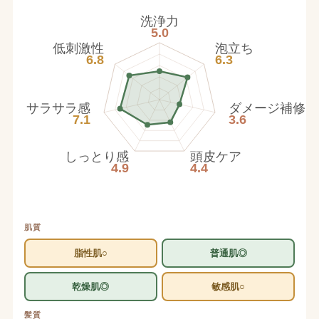
洗浄力
5.0
低刺激性
泡立ち
6.8
6.3
サラサラ感
ダメージ補修
7.1
3.6
しっとり感
頭皮ケア
4.9
4.4
肌質
脂性肌○
普通肌◎
乾燥肌◎
敏感肌○
髪質