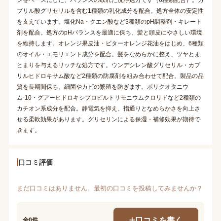
プリル酸グリセリルを含む1種類の乳化成分を配合。処方全体の安定性
を支えています。塩化Na・クエン酸など3種類のpH調整剤・キレート
剤を配合。処方のpHバランスを最適に保ち、髪と頭皮にやさしい環境
を維持します。オレンジ果皮油・ビターオレンジ花油をはじめ、6種類
のオイル・エモリエント成分を配合。髪をなめらかに整え、ツヤとま
とまりを与えるリッチな処方です。ウンデシレン酸グリセリル・カプ
リルヒドロキサム酸など2種類の防腐剤を組み合わせて配合。製品の品
質を長期間保ち、細菌やカビの繁殖を防ぎます。ポリクオタニウ
ム-10・グアーヒドロキシプロピルトリモニウムクロリドなど2種類の
カチオン系成分を配合。静電気を抑え、指通りとなめらかさを向上さ
せる柔軟効果があります。グリセリンによる保湿・補修効果が期待で
きます。
口コミ評価
まだ口コミはありません。最初の口コミを投稿してみませんか？
口コミを書く
全0件