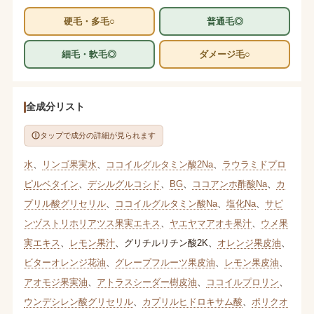
硬毛・多毛○
普通毛◎
細毛・軟毛◎
ダメージ毛○
全成分リスト
タップで成分の詳細が見られます
水
、
リンゴ果実水
、
ココイルグルタミン酸2Na
、
ラウラミドプロ
ピルベタイン
、
デシルグルコシド
、
BG
、
ココアンホ酢酸Na
、
カ
プリル酸グリセリル
、
ココイルグルタミン酸Na
、
塩化Na
、
サピ
ンヅストリホリアツス果実エキス
、
ヤエヤマアオキ果汁
、
ウメ果
実エキス
、
レモン果汁
、
グリチルリチン酸2K
、
オレンジ果皮油
、
ビターオレンジ花油
、
グレープフルーツ果皮油
、
レモン果皮油
、
アオモジ果実油
、
アトラスシーダー樹皮油
、
ココイルプロリン
、
ウンデシレン酸グリセリル
、
カプリルヒドロキサム酸
、
ポリクオ