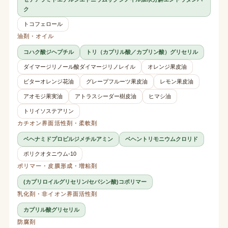
ク
トコフェロール
油剤・オイル
コハク酸ジヘプチル
トリ（カプリル酸／カプリン酸）グリセリル
ダイマージリノール酸ダイマージリノレイル
オレンジ果皮油
ビターオレンジ花油
グレープフルーツ果皮油
レモン果皮油
アオモジ果実油
アトラスシーダー樹皮油
ヒマシ油
トリイソステアリン
カチオン界面活性剤・柔軟剤
ベヘナミドプロピルジメチルアミン
ベヘントリモニウムクロリド
ポリクオタニウム-10
ポリマー・皮膜形成・増粘剤
(カプリロイルグリセリン/セバシン酸)コポリマー
乳化剤・非イオン界面活性剤
カプリル酸グリセリル
防腐剤