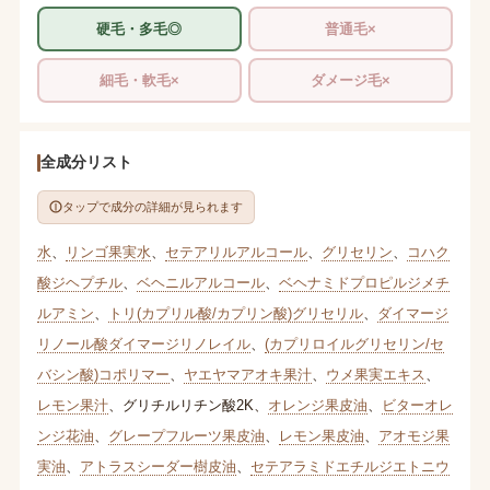
硬毛・多毛◎
普通毛×
細毛・軟毛×
ダメージ毛×
全成分リスト
タップで成分の詳細が見られます
水
、
リンゴ果実水
、
セテアリルアルコール
、
グリセリン
、
コハク
酸ジヘプチル
、
ベヘニルアルコール
、
ベヘナミドプロピルジメチ
ルアミン
、
トリ(カプリル酸/カプリン酸)グリセリル
、
ダイマージ
リノール酸ダイマージリノレイル
、
(カプリロイルグリセリン/セ
バシン酸)コポリマー
、
ヤエヤマアオキ果汁
、
ウメ果実エキス
、
レモン果汁
、
グリチルリチン酸2K
、
オレンジ果皮油
、
ビターオレ
ンジ花油
、
グレープフルーツ果皮油
、
レモン果皮油
、
アオモジ果
実油
、
アトラスシーダー樹皮油
、
セテアラミドエチルジエトニウ