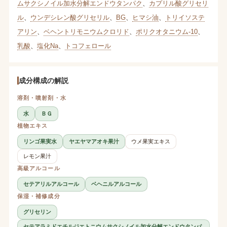
ムサクシノイル加水分解エンドウタンパク
、
カプリル酸グリセリ
ル
、
ウンデシレン酸グリセリル
、
BG
、
ヒマシ油
、
トリイソステ
アリン
、
ベヘントリモニウムクロリド
、
ポリクオタニウム-10
、
乳酸
、
塩化Na
、
トコフェロール
成分構成の解説
溶剤・噴射剤・水
水
ＢＧ
植物エキス
リンゴ果実水
ヤエヤマアオキ果汁
ウメ果実エキス
レモン果汁
高級アルコール
セテアリルアルコール
ベヘニルアルコール
保湿・補修成分
グリセリン
セテアラミドエチルジエトニウムサクシノイル加水分解エンドウタンパ