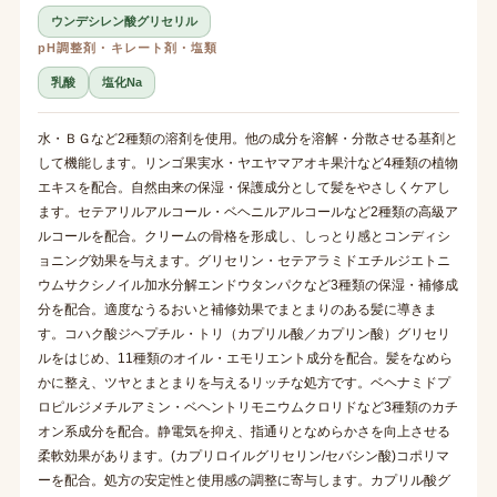
ウンデシレン酸グリセリル
pH調整剤・キレート剤・塩類
乳酸
塩化Na
水・ＢＧなど2種類の溶剤を使用。他の成分を溶解・分散させる基剤と
して機能します。リンゴ果実水・ヤエヤマアオキ果汁など4種類の植物
エキスを配合。自然由来の保湿・保護成分として髪をやさしくケアし
ます。セテアリルアルコール・ベヘニルアルコールなど2種類の高級ア
ルコールを配合。クリームの骨格を形成し、しっとり感とコンディシ
ョニング効果を与えます。グリセリン・セテアラミドエチルジエトニ
ウムサクシノイル加水分解エンドウタンパクなど3種類の保湿・補修成
分を配合。適度なうるおいと補修効果でまとまりのある髪に導きま
す。コハク酸ジヘプチル・トリ（カプリル酸／カプリン酸）グリセリ
ルをはじめ、11種類のオイル・エモリエント成分を配合。髪をなめら
かに整え、ツヤとまとまりを与えるリッチな処方です。ベヘナミドプ
ロピルジメチルアミン・ベヘントリモニウムクロリドなど3種類のカチ
オン系成分を配合。静電気を抑え、指通りとなめらかさを向上させる
柔軟効果があります。(カプリロイルグリセリン/セバシン酸)コポリマ
ーを配合。処方の安定性と使用感の調整に寄与します。カプリル酸グ