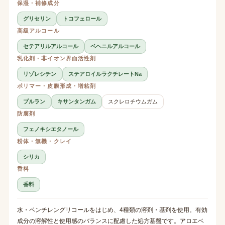
保湿・補修成分
グリセリン
トコフェロール
高級アルコール
セテアリルアルコール
ベヘニルアルコール
乳化剤・非イオン界面活性剤
リゾレシチン
ステアロイルラクチレートNa
ポリマー・皮膜形成・増粘剤
プルラン
キサンタンガム
スクレロチウムガム
防腐剤
フェノキシエタノール
粉体・無機・クレイ
シリカ
香料
香料
水・ペンチレングリコールをはじめ、4種類の溶剤・基剤を使用。有効
成分の溶解性と使用感のバランスに配慮した処方基盤です。アロエベ