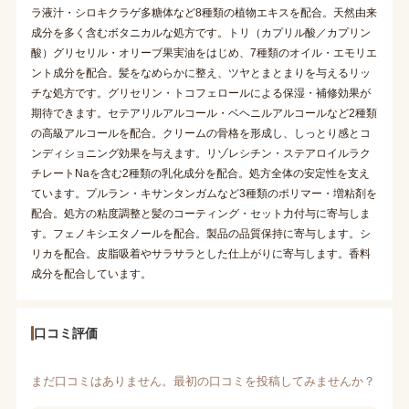
ラ液汁・シロキクラゲ多糖体など8種類の植物エキスを配合。天然由来
成分を多く含むボタニカルな処方です。トリ（カプリル酸／カプリン
酸）グリセリル・オリーブ果実油をはじめ、7種類のオイル・エモリエ
ント成分を配合。髪をなめらかに整え、ツヤとまとまりを与えるリッ
チな処方です。グリセリン・トコフェロールによる保湿・補修効果が
期待できます。セテアリルアルコール・ベヘニルアルコールなど2種類
の高級アルコールを配合。クリームの骨格を形成し、しっとり感とコ
ンディショニング効果を与えます。リゾレシチン・ステアロイルラク
チレートNaを含む2種類の乳化成分を配合。処方全体の安定性を支え
ています。プルラン・キサンタンガムなど3種類のポリマー・増粘剤を
配合。処方の粘度調整と髪のコーティング・セット力付与に寄与しま
す。フェノキシエタノールを配合。製品の品質保持に寄与します。シ
リカを配合。皮脂吸着やサラサラとした仕上がりに寄与します。香料
成分を配合しています。
口コミ評価
まだ口コミはありません。最初の口コミを投稿してみませんか？