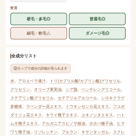
髪質
硬毛・多毛◎
普通毛◎
細毛・軟毛△
ダメージ毛◎
全成分リスト
タップで成分の詳細が見られます
水
、
アロエベラ液汁
、
トリ(カプリル酸/カプリン酸)グリセリル
、
グリセリン
、
オリーブ果実油
、
シア脂
、
ペンチレングリコール
、
ステアリン酸グリセリル
、
セテアリルアルコール
、
シロキクラゲ
多糖体
、
ラベンダー花エキス
、
トウキンセンカ花エキス
、
フユボ
ダイジュ花エキス
、
キウイ種子エキス
、
ユキノシタエキス
、
ハト
ムギ種子エキス
、
アルガニアスピノサ核油
、
ホホバ種子油
、
ヒマ
ワリ種子油
、
リゾレシチン
、
プルラン
、
キサンタンガム
、
スクレ