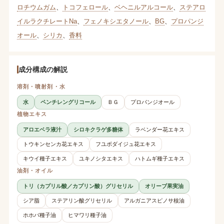
ロチウムガム
、
トコフェロール
、
ベヘニルアルコール
、
ステアロ
イルラクチレートNa
、
フェノキシエタノール
、
BG
、
プロパンジ
オール
、
シリカ
、
香料
成分構成の解説
溶剤・噴射剤・水
水
ペンチレングリコール
ＢＧ
プロパンジオール
植物エキス
アロエベラ液汁
シロキクラゲ多糖体
ラベンダー花エキス
トウキンセンカ花エキス
フユボダイジュ花エキス
キウイ種子エキス
ユキノシタエキス
ハトムギ種子エキス
油剤・オイル
トリ（カプリル酸／カプリン酸）グリセリル
オリーブ果実油
シア脂
ステアリン酸グリセリル
アルガニアスピノサ核油
ホホバ種子油
ヒマワリ種子油