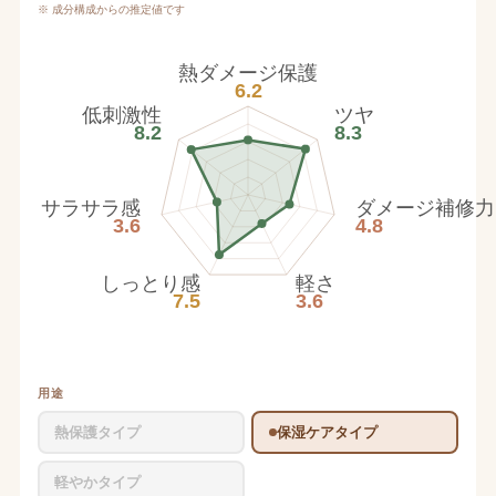
※ 成分構成からの推定値です
熱ダメージ保護
6.2
低刺激性
ツヤ
8.2
8.3
サラサラ感
ダメージ補修力
3.6
4.8
しっとり感
軽さ
7.5
3.6
用途
熱保護タイプ
保湿ケアタイプ
軽やかタイプ