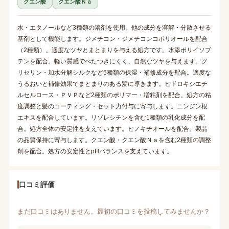
クエン酸
クエン酸Ｎａ
水・エタノールなど3種類の溶剤を使用。他の成分を溶解・分散させる
基剤として機能します。ジメチコン・ジメチコンコポリオールを配合
（2種類）。適度なツヤとまとまりを与える処方です。水添ポリイソブ
テンを配合。軽い質感でべたつきにくく、自然なツヤを与えます。グ
リセリン・加水分解シルクなど5種類の保湿・補修成分を配合。適度な
うるおいと補修効果でまとまりのある髪に導きます。ヒドロキシエチ
ルセルロース・ＰＶＰなど2種類のポリマー・増粘剤を配合。処方の粘
度調整と髪のコーティング・セット力付与に寄与します。ニンジン根
エキスを配合しています。リゾレシチンを含む1種類の乳化成分を配
合。処方全体の安定性を支えています。ヒノキチオールを配合。製品
の品質保持に寄与します。クエン酸・クエン酸Ｎａを含む2種類の調整
剤を配合。処方の安定性とpHバランスを支えています。
口コミ評価
まだ口コミはありません。最初の口コミを投稿してみませんか？