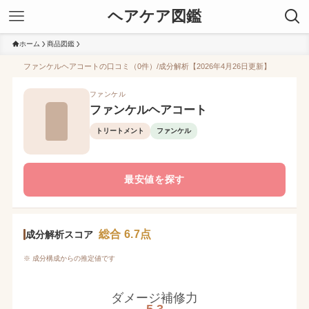
ヘアケア図鑑
ホーム
商品図鑑
ファンケルヘアコートの口コミ（0件）/成分解析【2026年4月26日更新】
ファンケル
ファンケルヘアコート
トリートメント
ファンケル
最安値を探す
総合 6.7点
成分解析スコア
※ 成分構成からの推定値です
ダメージ補修力