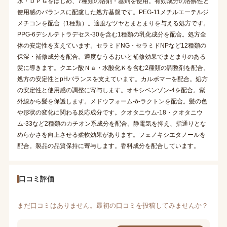
水・ＤＰＧをはじめ、7種類の溶剤・基剤を使用。有効成分の溶解性と
使用感のバランスに配慮した処方基盤です。PEG-11メチルエーテルジ
メチコンを配合（1種類）。適度なツヤとまとまりを与える処方です。
PPG-6デシルテトラデセス-30を含む1種類の乳化成分を配合。処方全
体の安定性を支えています。セラミドNG・セラミドNPなど12種類の
保湿・補修成分を配合。適度なうるおいと補修効果でまとまりのある
髪に導きます。クエン酸Ｎａ・水酸化Ｋを含む2種類の調整剤を配合。
処方の安定性とpHバランスを支えています。カルボマーを配合。処方
の安定性と使用感の調整に寄与します。オキシベンゾン-4を配合。紫
外線から髪を保護します。メドウフォーム-δ-ラクトンを配合。髪の色
や形状の変化に関わる反応成分です。クオタニウム-18・クオタニウ
ム-33など2種類のカチオン系成分を配合。静電気を抑え、指通りとな
めらかさを向上させる柔軟効果があります。フェノキシエタノールを
配合。製品の品質保持に寄与します。香料成分を配合しています。
口コミ評価
まだ口コミはありません。最初の口コミを投稿してみませんか？