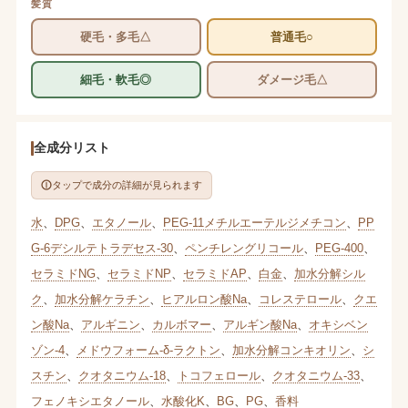
髪質
硬毛・多毛△
普通毛○
細毛・軟毛◎
ダメージ毛△
全成分リスト
タップで成分の詳細が見られます
水
、
DPG
、
エタノール
、
PEG-11メチルエーテルジメチコン
、
PP
G-6デシルテトラデセス-30
、
ペンチレングリコール
、
PEG-400
、
セラミドNG
、
セラミドNP
、
セラミドAP
、
白金
、
加水分解シル
ク
、
加水分解ケラチン
、
ヒアルロン酸Na
、
コレステロール
、
クエ
ン酸Na
、
アルギニン
、
カルボマー
、
アルギン酸Na
、
オキシベン
ゾン-4
、
メドウフォーム-δ-ラクトン
、
加水分解コンキオリン
、
シ
スチン
、
クオタニウム-18
、
トコフェロール
、
クオタニウム-33
、
フェノキシエタノール
、
水酸化K
、
BG
、
PG
、
香料