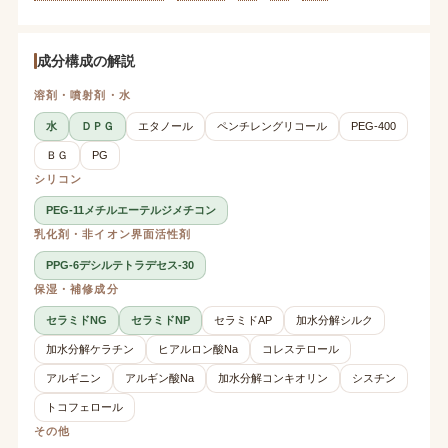
成分構成の解説
溶剤・噴射剤・水
水
ＤＰＧ
エタノール
ペンチレングリコール
PEG-400
ＢＧ
PG
シリコン
PEG-11メチルエーテルジメチコン
乳化剤・非イオン界面活性剤
PPG-6デシルテトラデセス-30
保湿・補修成分
セラミドNG
セラミドNP
セラミドAP
加水分解シルク
加水分解ケラチン
ヒアルロン酸Na
コレステロール
アルギニン
アルギン酸Na
加水分解コンキオリン
シスチン
トコフェロール
その他