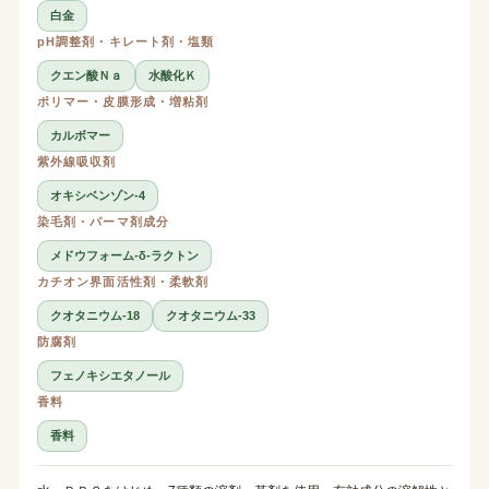
白金
pH調整剤・キレート剤・塩類
クエン酸Ｎａ
水酸化Ｋ
ポリマー・皮膜形成・増粘剤
カルボマー
紫外線吸収剤
オキシベンゾン-4
染毛剤・パーマ剤成分
メドウフォーム-δ-ラクトン
カチオン界面活性剤・柔軟剤
クオタニウム-18
クオタニウム-33
防腐剤
フェノキシエタノール
香料
香料