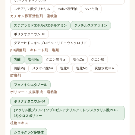
ステアリン酸グリセリル
ホホバ種子油
ツバキ油
カチオン界面活性剤・柔軟剤
ステアラミドエチルジエチルアミン
ジメチルステアラミン
ポリクオタニウム-10
グアーヒドロキシプロピルトリモニウムクロリド
pH調整剤・キレート剤・塩類
乳酸
塩化Na
クエン酸Ｎａ
塩化Ca
クエン酸
硫酸Mg
メタケイ酸Na
塩化K
塩化Mg
炭酸水素Ｎａ
防腐剤
フェノキシエタノール
ポリマー・皮膜形成・増粘剤
ポリクオタニウム-64
(アクリル酸ブチル/イソプロピルアクリルアミド/ジメタクリル酸PEG-
18)クロスポリマー
植物エキス
シロキクラゲ多糖体