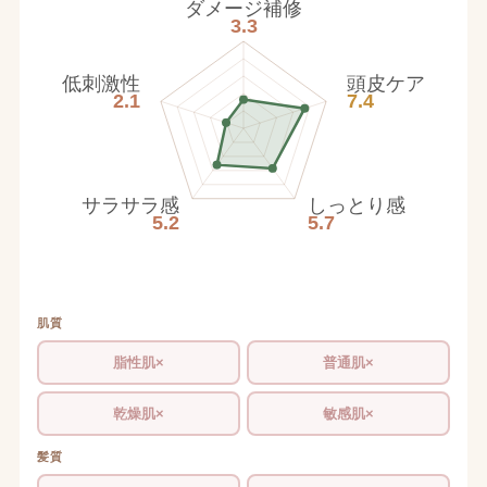
ダメージ補修
3.3
低刺激性
頭皮ケア
2.1
7.4
サラサラ感
しっとり感
5.2
5.7
肌質
脂性肌×
普通肌×
乾燥肌×
敏感肌×
髪質