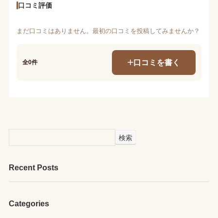
口コミ評価
まだ口コミはありません。最初の口コミを投稿してみませんか？
口コミを書く
全0件
検索
Recent Posts
Categories