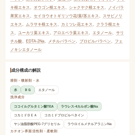
キ根エキス
、
オウゴン根エキス
、
シャクヤク根エキス
、
ノイバラ
果実エキス
、
セイヨウオトギリソウ花/葉/茎エキス
、
スサビノリ
エキス
、
ムラサキ根エキス
、
カミツレ花エキス
、
クララ根エキ
ス
、
ユーカリ葉エキス
、
アロエベラ葉エキス
、
エタノール
、
サリ
チル酸
、
EDTA-2Na
、
メチルパラベン
、
プロピルパラベン
、
フェ
ノキシエタノール
成分構成の解説
溶剤・噴射剤・水
水
ＢＧ
エタノール
洗浄成分
ココイルグルタミン酸TEA
ラウレス-4カルボン酸Na
コカミドＤＥＡ
コカミドプロピルベタイン
ヤシ油脂肪酸PEG-7グリセリル
ラウロイルメチルアラニンNa
カチオン界面活性剤・柔軟剤