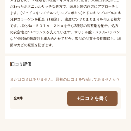
だわったボタニカルリッチな処方で、頭皮と髪の両方にアプローチし
ます。(ジヒドロキシメチルシリルプロポキシ)ヒドロキシプロピル加水
分解コラーゲンを配合（1種類）。適度なツヤとまとまりを与える処方
です。塩化Na・ＥＤＴＡ－２Ｎａを含む2種類の調整剤を配合。処方
の安定性とpHバランスを支えています。サリチル酸・メチルパラベン
など4種類の防腐剤を組み合わせて配合。製品の品質を長期間保ち、細
菌やカビの繁殖を防ぎます。
口コミ評価
まだ口コミはありません。最初の口コミを投稿してみませんか？
口コミを書く
全0件