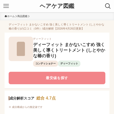
ヘアケア図鑑
ホーム
商品図鑑
ディーフィット まかないこすめ 強く美しく導くトリートメント (しとやかな
椿の香り)の口コミ（0件）/成分解析【2026年4月26日更新】
ディーフィット
ディーフィット まかないこすめ 強く
美しく導くトリートメント (しとやか
な椿の香り)
コンディショナー
ディーフィット
最安値を探す
総合 4.7点
成分解析スコア
※ 成分構成からの推定値です