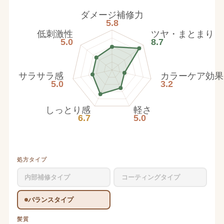
ダメージ補修力
5.8
低刺激性
ツヤ・まとまり
5.0
8.7
サラサラ感
カラーケア効果
5.0
3.2
しっとり感
軽さ
6.7
5.0
処方タイプ
内部補修タイプ
コーティングタイプ
バランスタイプ
髪質