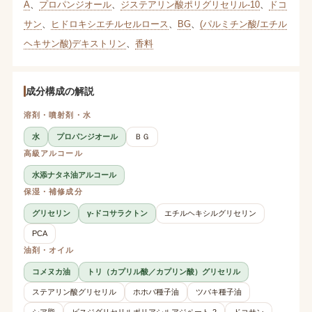
A
、
プロパンジオール
、
ジステアリン酸ポリグリセリル-10
、
ドコ
サン
、
ヒドロキシエチルセルロース
、
BG
、
(パルミチン酸/エチル
ヘキサン酸)デキストリン
、
香料
成分構成の解説
溶剤・噴射剤・水
水
プロパンジオール
ＢＧ
高級アルコール
水添ナタネ油アルコール
保湿・補修成分
グリセリン
γ-ドコサラクトン
エチルヘキシルグリセリン
PCA
油剤・オイル
コメヌカ油
トリ（カプリル酸／カプリン酸）グリセリル
ステアリン酸グリセリル
ホホバ種子油
ツバキ種子油
シア脂
ビスジグリセリルポリアシルアジペート-2
ドコサン