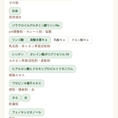
その他
白金
洗浄成分
ジラウロイルグルタミン酸リシンNa
pH調整剤・キレート剤・塩類
リンゴ酸
炭酸水素Ｎａ
乳酸Ｎａ
クエン酸Ｎａ
乳化剤・非イオン界面活性剤
レシチン
オレイン酸ポリグリセリル-10
カチオン界面活性剤・柔軟剤
ヒアルロン酸ヒドロキシプロピルトリモニウム
植物エキス
ワサビノキ種子エキス
溶剤・噴射剤・水
ＢＧ
水
防腐剤
フェノキシエタノール