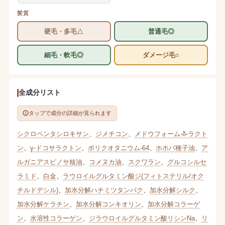
髪質
硬毛・多毛△
普通毛◎
細毛・軟毛◎
ダメージ毛○
全成分リスト
タップで成分の詳細が見られます
シクロペンタシロキサン
、
ジメチコン
、
メドウフォーム-δ-ラクト
ン
、
γ-ドコサラクトン
、
ポリクオタニウム-64
、
ホホバ種子油
、
ア
ルガニアスピノサ核油
、
コメヌカ油
、
スクワラン
、
グルコシルセ
ラミド
、
白金
、
ラウロイルグルタミン酸ジ(フィトステリル/オク
チルドデシル)
、
加水分解ハチミツタンパク
、
加水分解シルク
、
加水分解ケラチン
、
加水分解コンキオリン
、
加水分解コラーゲ
ン
、
水溶性コラーゲン
、
ジラウロイルグルタミン酸リシンNa
、
リ