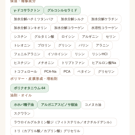
保湿・補修成分
γ-ドコサラクトン
グルコシルセラミド
加水分解ハチミツタンパク
加水分解シルク
加水分解ケラチン
加水分解コンキオリン
加水分解コラーゲン
水溶性コラーゲン
シスチン
グルタミン酸
ロイシン
アルギニン
セリン
トレオニン
プロリン
グリシン
バリン
アラニン
フェニルアラニン
イソロイシン
リシン
リシンHCl
ヒスチジン
メチオニン
トリプトファン
ヒアルロン酸Na
トコフェロール
PCA-Na
PCA
ベタイン
グリセリン
ポリマー・皮膜形成・増粘剤
ポリクオタニウム-64
油剤・オイル
ホホバ種子油
アルガニアスピノサ核油
コメヌカ油
スクワラン
ラウロイルグルタミン酸ジ（フィトステリル／オクチルドデシル）
トリ（カプリル酸／カプリン酸）グリセリル