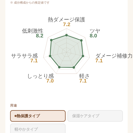
※ 成分構成からの推定値です
熱ダメージ保護
7.2
低刺激性
ツヤ
8.2
8.0
サラサラ感
ダメージ補修力
7.1
7.1
しっとり感
軽さ
7.0
7.1
用途
熱保護タイプ
保湿ケアタイプ
軽やかタイプ