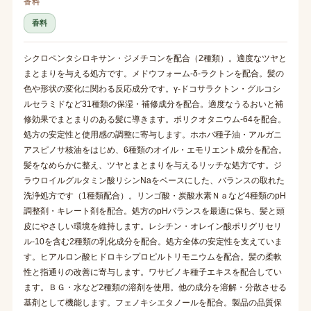
香料
香料
シクロペンタシロキサン・ジメチコンを配合（2種類）。適度なツヤと
まとまりを与える処方です。メドウフォーム-δ-ラクトンを配合。髪の
色や形状の変化に関わる反応成分です。γ-ドコサラクトン・グルコシ
ルセラミドなど31種類の保湿・補修成分を配合。適度なうるおいと補
修効果でまとまりのある髪に導きます。ポリクオタニウム-64を配合。
処方の安定性と使用感の調整に寄与します。ホホバ種子油・アルガニ
アスピノサ核油をはじめ、6種類のオイル・エモリエント成分を配合。
髪をなめらかに整え、ツヤとまとまりを与えるリッチな処方です。ジ
ラウロイルグルタミン酸リシンNaをベースにした、バランスの取れた
洗浄処方です（1種類配合）。リンゴ酸・炭酸水素Ｎａなど4種類のpH
調整剤・キレート剤を配合。処方のpHバランスを最適に保ち、髪と頭
皮にやさしい環境を維持します。レシチン・オレイン酸ポリグリセリ
ル-10を含む2種類の乳化成分を配合。処方全体の安定性を支えていま
す。ヒアルロン酸ヒドロキシプロピルトリモニウムを配合。髪の柔軟
性と指通りの改善に寄与します。ワサビノキ種子エキスを配合してい
ます。ＢＧ・水など2種類の溶剤を使用。他の成分を溶解・分散させる
基剤として機能します。フェノキシエタノールを配合。製品の品質保