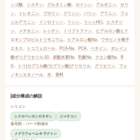
ンゴ酸
、
シスチン
、
グルタミン酸
、
ロイシン
、
アルギニン
、
セリ
ン
、
トレオニン
、
プロリン
、
グリシン
、
バリン
、
アラニン
、
フェ
ニルアラニン
、
イソロイシン
、
リシン
、
リシンHCl
、
ヒスチジ
ン
、
メチオニン
、
レシチン
、
トリプトファン
、
ヒアルロン酸ヒド
ロキシプロピルトリモニウム
、
ヒアルロン酸Na
、
ワサビノキ種子
エキス
、
トコフェロール
、
PCA-Na
、
PCA
、
ベタイン
、
オレイン
酸ポリグリセリル-10
、
炭酸水素Na
、
乳酸Na
、
クエン酸Na
、
B
G
、
トリ(カプリル酸/カプリン酸)グリセリル
、
グリセリン
、
フェ
ノキシエタノール
、
水
、
香料
成分構成の解説
シリコン
シクロペンタシロキサン
ジメチコン
染毛剤・パーマ剤成分
メドウフォーム-δ-ラクトン