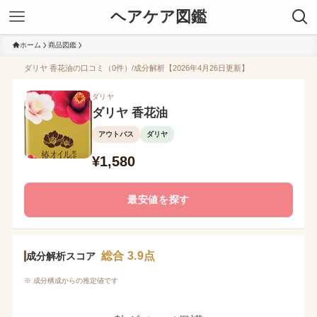
ヘアケア図鑑
ホーム
商品図鑑
ダリヤ 香花油の口コミ（0件）/成分解析【2026年4月26日更新】
ダリヤ
ダリヤ 香花油
アウトバス
ダリヤ
¥1,580
最安値を探す
総合 3.9点
成分解析スコア
※ 成分構成からの推定値です