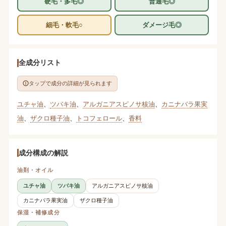
硬毛・多毛◎
普通毛◎
細毛・軟毛○
ダメージ毛◎
全成分リスト
タップで成分の詳細が見られます
ユチャ油
、
ツバキ油
、
アルガニアスピノサ核油
、
カニナバラ果実
油
、
ザクロ種子油
、
トコフェロール
、
香料
成分構成の解説
油剤・オイル
ユチャ油
ツバキ油
アルガニアスピノサ核油
カニナバラ果実油
ザクロ種子油
保湿・補修成分