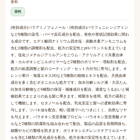
香料
香料
(有効成分)パラアミノフェノール・(有効成分)パラフェニレンジアミン
など6種類の染毛・パーマ反応成分を配合。発色や形状記憶効果に関わ
る成分です。エデト酸四ナトリウム四水塩・炭酸水素アンモニウムを
含む2種類の調整剤を配合。処方の安定性とpHバランスを支えていま
す。塩化ジメチルジアリルアンモニウム・アクリルアミド共重合体
液・カルボキシビニルポリマーなど2種類のポリマー・増粘剤を配合。
処方の粘度調整と髪のコーティング・セット力付与に寄与します。オ
レンジ果汁・海藻エキス(4)など5種類の植物エキスを配合。天然由来
成分を多く含むボタニカルな処方です。加水分解シルク液・大豆たん
白加水分解物など4種類の保湿・補修成分を配合。適度なうるおいと補
修効果でまとまりのある髪に導きます。精製水を使用。処方の基剤と
して機能します。セタノールを配合。乳化安定と髪への柔軟効果に寄
与します。ツバキ油を配合。軽い質感でべたつきにくく、自然なツヤ
を与えます。パラオキシ安息香酸プロピル・パラオキシ安息香酸メチ
ルなど2種類の防腐剤を組み合わせて配合。製品の品質を長期間保ち、
細菌やカビの繁殖を防ぎます。ポリオキシエチレンステアリルエーテ
ルを含む1種類の乳化成分を配合。処方全体の安定性を支えています。