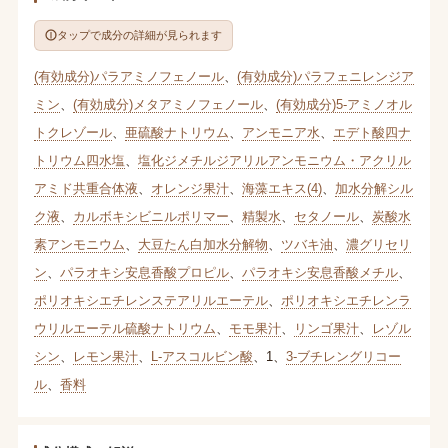
タップで成分の詳細が見られます
(有効成分)パラアミノフェノール
、
(有効成分)パラフェニレンジア
ミン
、
(有効成分)メタアミノフェノール
、
(有効成分)5-アミノオル
トクレゾール
、
亜硫酸ナトリウム
、
アンモニア水
、
エデト酸四ナ
トリウム四水塩
、
塩化ジメチルジアリルアンモニウム・アクリル
アミド共重合体液
、
オレンジ果汁
、
海藻エキス(4)
、
加水分解シル
ク液
、
カルボキシビニルポリマー
、
精製水
、
セタノール
、
炭酸水
素アンモニウム
、
大豆たん白加水分解物
、
ツバキ油
、
濃グリセリ
ン
、
パラオキシ安息香酸プロピル
、
パラオキシ安息香酸メチル
、
ポリオキシエチレンステアリルエーテル
、
ポリオキシエチレンラ
ウリルエーテル硫酸ナトリウム
、
モモ果汁
、
リンゴ果汁
、
レゾル
シン
、
レモン果汁
、
L-アスコルビン酸
、
1
、
3-ブチレングリコー
ル
、
香料