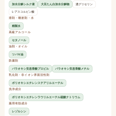
加水分解シルク液
大豆たん白加水分解物
濃グリセリン
L-アスコルビン酸
溶剤・噴射剤・水
精製水
高級アルコール
セタノール
油剤・オイル
ツバキ油
防腐剤
パラオキシ安息香酸プロピル
パラオキシ安息香酸メチル
乳化剤・非イオン界面活性剤
ポリオキシエチレンステアリルエーテル
洗浄成分
ポリオキシエチレンラウリルエーテル硫酸ナトリウム
薬用有効成分
レゾルシン