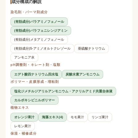
成分構成の解説
染毛剤・パーマ剤成分
(有効成分)パラアミノフェノール
(有効成分)パラフェニレンジアミン
(有効成分)メタアミノフェノール
(有効成分)5-アミノオルトクレゾール
亜硫酸ナトリウム
アンモニア水
pH調整剤・キレート剤・塩類
エデト酸四ナトリウム四水塩
炭酸水素アンモニウム
ポリマー・皮膜形成・増粘剤
塩化ジメチルジアリルアンモニウム・アクリルアミド共重合体液
カルボキシビニルポリマー
植物エキス
オレンジ果汁
海藻エキス(4)
モモ果汁
リンゴ果汁
レモン果汁
保湿・補修成分