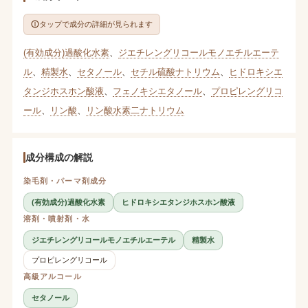
タップで成分の詳細が見られます
(有効成分)過酸化水素
、
ジエチレングリコールモノエチルエーテ
ル
、
精製水
、
セタノール
、
セチル硫酸ナトリウム
、
ヒドロキシエ
タンジホスホン酸液
、
フェノキシエタノール
、
プロピレングリコ
ール
、
リン酸
、
リン酸水素二ナトリウム
成分構成の解説
染毛剤・パーマ剤成分
(有効成分)過酸化水素
ヒドロキシエタンジホスホン酸液
溶剤・噴射剤・水
ジエチレングリコールモノエチルエーテル
精製水
プロピレングリコール
高級アルコール
セタノール