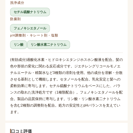
洗浄成分
セチル硫酸ナトリウム
防腐剤
フェノキシエタノール
pH調整剤・キレート剤・塩類
リン酸
リン酸水素二ナトリウム
(有効成分)過酸化水素・ヒドロキシエタンジホスホン酸液を配合。髪の
色や形状の変化に関わる反応成分です。ジエチレングリコールモノエ
チルエーテル・精製水など3種類の溶剤を使用。他の成分を溶解・分散
させる基剤として機能します。セタノールを配合。乳化安定と髪への
柔軟効果に寄与します。セチル硫酸ナトリウムをベースにした、バラ
ンスの取れた洗浄処方です（1種類配合）。フェノキシエタノールを配
合。製品の品質保持に寄与します。リン酸・リン酸水素二ナトリウム
を含む2種類の調整剤を配合。処方の安定性とpHバランスを支えてい
ます。
口コミ評価