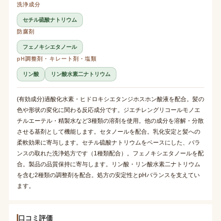
洗浄成分
セチル硫酸ナトリウム
防腐剤
フェノキシエタノール
pH調整剤・キレート剤・塩類
リン酸
リン酸水素二ナトリウム
(有効成分)過酸化水素・ヒドロキシエタンジホスホン酸液を配合。髪の
色や形状の変化に関わる反応成分です。ジエチレングリコールモノエ
チルエーテル・精製水など3種類の溶剤を使用。他の成分を溶解・分散
させる基剤として機能します。セタノールを配合。乳化安定と髪への
柔軟効果に寄与します。セチル硫酸ナトリウムをベースにした、バラ
ンスの取れた洗浄処方です（1種類配合）。フェノキシエタノールを配
合。製品の品質保持に寄与します。リン酸・リン酸水素二ナトリウム
を含む2種類の調整剤を配合。処方の安定性とpHバランスを支えてい
ます。
口コミ評価