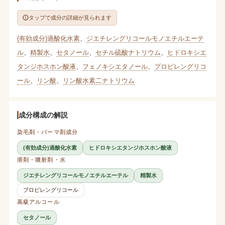
タップで成分の詳細が見られます
(有効成分)過酸化水素
、
ジエチレングリコールモノエチルエーテ
ル
、
精製水
、
セタノール
、
セチル硫酸ナトリウム
、
ヒドロキシエ
タンジホスホン酸液
、
フェノキシエタノール
、
プロピレングリコ
ール
、
リン酸
、
リン酸水素二ナトリウム
成分構成の解説
染毛剤・パーマ剤成分
(有効成分)過酸化水素
ヒドロキシエタンジホスホン酸液
溶剤・噴射剤・水
ジエチレングリコールモノエチルエーテル
精製水
プロピレングリコール
高級アルコール
セタノール