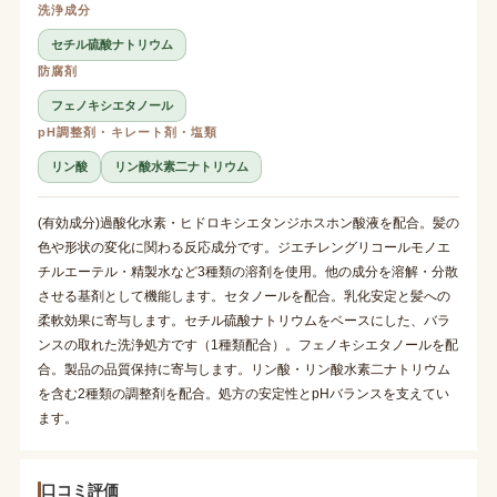
洗浄成分
セチル硫酸ナトリウム
防腐剤
フェノキシエタノール
pH調整剤・キレート剤・塩類
リン酸
リン酸水素二ナトリウム
(有効成分)過酸化水素・ヒドロキシエタンジホスホン酸液を配合。髪の
色や形状の変化に関わる反応成分です。ジエチレングリコールモノエ
チルエーテル・精製水など3種類の溶剤を使用。他の成分を溶解・分散
させる基剤として機能します。セタノールを配合。乳化安定と髪への
柔軟効果に寄与します。セチル硫酸ナトリウムをベースにした、バラ
ンスの取れた洗浄処方です（1種類配合）。フェノキシエタノールを配
合。製品の品質保持に寄与します。リン酸・リン酸水素二ナトリウム
を含む2種類の調整剤を配合。処方の安定性とpHバランスを支えてい
ます。
口コミ評価