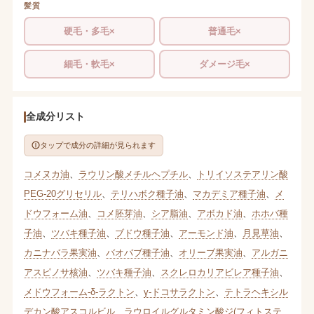
髪質
硬毛・多毛×
普通毛×
細毛・軟毛×
ダメージ毛×
全成分リスト
タップで成分の詳細が見られます
コメヌカ油
、
ラウリン酸メチルヘプチル
、
トリイソステアリン酸
PEG-20グリセリル
、
テリハボク種子油
、
マカデミア種子油
、
メ
ドウフォーム油
、
コメ胚芽油
、
シア脂油
、
アボカド油
、
ホホバ種
子油
、
ツバキ種子油
、
ブドウ種子油
、
アーモンド油
、
月見草油
、
カニナバラ果実油
、
バオバブ種子油
、
オリーブ果実油
、
アルガニ
アスピノサ核油
、
ツバキ種子油
、
スクレロカリアビレア種子油
、
メドウフォーム-δ-ラクトン
、
γ-ドコサラクトン
、
テトラヘキシル
デカン酸アスコルビル
、
ラウロイルグルタミン酸ジ(フィトステ