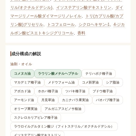
リル/オクチルドデシル)
、
イソステアリン酸デキストリン
、
ダイ
マージリノール酸ダイマージリノレイル
、
トリ(カプリル酸/カプ
リン酸)グリセリル
、
トコフェロール
、
シクロヘキサン-1
、
4-ジカ
ルボン酸ビスエトキシジグリコール
、
香料
成分構成の解説
油剤・オイル
コメヌカ油
ラウリン酸メチルヘプチル
テリハボク種子油
マカデミア種子油
メドウフォーム油
コメ胚芽油
シア脂油
アボカド油
ホホバ種子油
ツバキ種子油
ブドウ種子油
アーモンド油
月見草油
カニナバラ果実油
バオバブ種子油
オリーブ果実油
アルガニアスピノサ核油
スクレロカリアビレア種子油
ラウロイルグルタミン酸ジ（フィトステリル／オクチルドデシル）
イソステアリン酸デキストリン