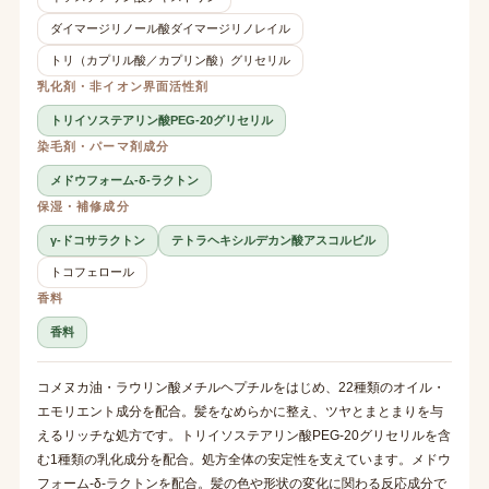
ダイマージリノール酸ダイマージリノレイル
トリ（カプリル酸／カプリン酸）グリセリル
乳化剤・非イオン界面活性剤
トリイソステアリン酸PEG-20グリセリル
染毛剤・パーマ剤成分
メドウフォーム-δ-ラクトン
保湿・補修成分
γ-ドコサラクトン
テトラヘキシルデカン酸アスコルビル
トコフェロール
香料
香料
コメヌカ油・ラウリン酸メチルヘプチルをはじめ、22種類のオイル・
エモリエント成分を配合。髪をなめらかに整え、ツヤとまとまりを与
えるリッチな処方です。トリイソステアリン酸PEG-20グリセリルを含
む1種類の乳化成分を配合。処方全体の安定性を支えています。メドウ
フォーム-δ-ラクトンを配合。髪の色や形状の変化に関わる反応成分で