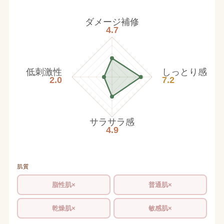
ダメージ補修
4.7
低刺激性
しっとり感
2.0
7.2
サラサラ感
4.9
肌質
脂性肌×
普通肌×
乾燥肌×
敏感肌×