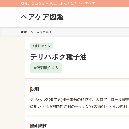
成分と口コミから選ぶ、 あなたに合うヘアケア
ヘアケア図鑑
ホーム
成分図鑑
油剤・オイル
テリハボク種子油
低刺激性 4.8
説明
テリハボク(タマヌ)種子由来の植物油。カロフィロール酸
に用いられる機能性原料の一例。定番の油剤・オイル原料
低刺激性