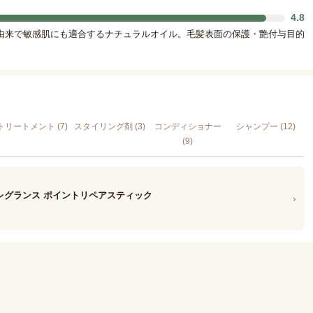
4.8
由来で敏感肌にも適合するナチュラルオイル。毛髪表面の保護・艶付与目的
トリートメント (7)
スタイリング剤 (3)
コンディショナー
シャンプー (12)
(9)
 フレグランス ポイントリペアスティック
›