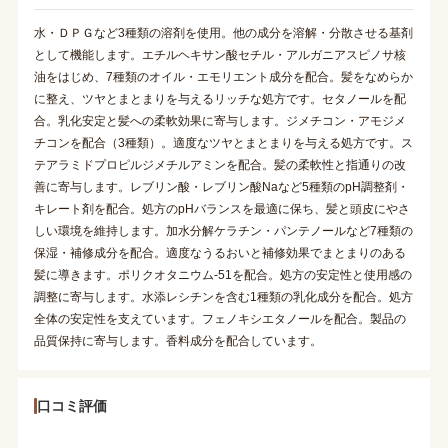
水・ＤＰＧなど3種類の溶剤を使用。他の成分を溶解・分散させる基剤
として機能します。エチルヘキサン酸セチル・アルガニアスピノサ核
油をはじめ、7種類のオイル・エモリエント成分を配合。髪をなめらか
に整え、ツヤとまとまりを与えるリッチな処方です。セタノールを配
合。乳化安定と髪への柔軟効果に寄与します。ジメチコン・アモジメ
チコンを配合（3種類）。適度なツヤとまとまりを与える処方です。ス
テアラミドプロピルジメチルアミンを配合。髪の柔軟性と指通りの改
善に寄与します。レブリン酸・レブリン酸Naなど5種類のpH調整剤・
キレート剤を配合。処方のpHバランスを最適に保ち、髪と頭皮にやさ
しい環境を維持します。加水分解ケラチン・パンテノールなど7種類の
保湿・補修成分を配合。適度なうるおいと補修効果でまとまりのある
髪に導きます。ポリクオタニウム-51を配合。処方の安定性と使用感の
調整に寄与します。水添レシチンを含む1種類の乳化成分を配合。処方
全体の安定性を支えています。フェノキシエタノールを配合。製品の
品質保持に寄与します。香料成分を配合しています。
口コミ評価