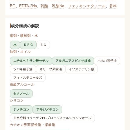
BG
、
EDTA-2Na
、
乳酸
、
乳酸Na
、
フェノキシエタノール
、
香料
成分構成の解説
溶剤・噴射剤・水
水
ＤＰＧ
ＢＧ
油剤・オイル
エチルヘキサン酸セチル
アルガニアスピノサ核油
ホホバ種子油
ツバキ種子油
オリーブ果実油
イソステアリン酸
フィトステロールズ
高級アルコール
セタノール
シリコン
ジメチコン
アモジメチコン
加水分解コラーゲンPGプロピルメチルシランジオール
カチオン界面活性剤・柔軟剤