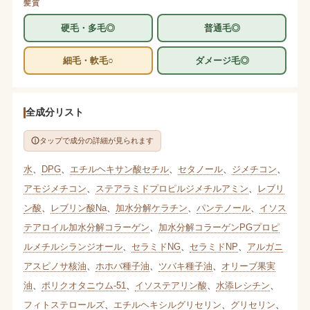
髪質
硬毛・多毛◎
普通毛◎
細毛・軟毛○
ダメージ毛◎
全成分リスト
タップで成分の詳細が見られます
水
、
DPG
、
エチルヘキサン酸セチル
、
セタノール
、
ジメチコン
、
アモジメチコン
、
ステアラミドプロピルジメチルアミン
、
レブリ
ン酸
、
レブリン酸Na
、
加水分解ケラチン
、
パンテノール
、
イソス
テアロイル加水分解コラーゲン
、
加水分解コラーゲンPGプロピ
ルメチルシランジオール
、
セラミドNG
、
セラミドNP
、
アルガニ
アスピノサ核油
、
ホホバ種子油
、
ツバキ種子油
、
オリーブ果実
油
、
ポリクオタニウム-51
、
イソステアリン酸
、
水添レシチン
、
フィトステロールズ
、
エチルヘキシルグリセリン
、
グリセリン
、