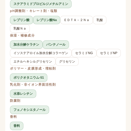
ステアラミドプロピルジメチルアミン
pH調整剤・キレート剤・塩類
レブリン酸
レブリン酸Na
ＥＤＴＡ－２Ｎａ
乳酸
乳酸Ｎａ
保湿・補修成分
加水分解ケラチン
パンテノール
イソステアロイル加水分解コラーゲン
セラミドNG
セラミドNP
エチルヘキシルグリセリン
グリセリン
ポリマー・皮膜形成・増粘剤
ポリクオタニウム-51
乳化剤・非イオン界面活性剤
水添レシチン
防腐剤
フェノキシエタノール
香料
香料